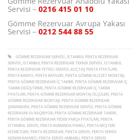
Gömme Rezervuar Anadolu Yakası
Servisi –
0216 415 01 10
Gömme Rezervuar Avrupa Yakası
Servisi –
0212 544 88 55
GÖMME REZERVUAR SERVISI, ISTANBUL PENTA REZERVUAR
SERVISI, ISTANBUL PENTA REZERVUAR TEKNIK SERVISI, ISTANBUL
PENTA REZERVUAR YETKILI SERVISI, KOÇTAŞ PENTA FIYATLARI,
PENTA BANYO, PENTA BAYILERI, PENTA GÖMME KLOZET MONTAJI,
PENTA GÖMME REZERVUAR İÇ TAKIMI, PENTA GÖMME REZERVUAR İÇ
TAKIMI DEĞIŞTIRME, PENTA GÖMME REZERVUAR İÇ TAKIMI
FIYATLARI, PENTA GÖMME REZERVUAR MONTAJ ÖLÇÜLERI, PENTA
GÖMME REZERVUAR MONTAJI, PENTA GÖMME REZERVUAR
ŞAMANDIRA, PENTA GÖMME REZERVUAR SERVISI, PENTA GÖMME
REZERVUAR SU KAÇIRIYOR, PENTA GÖMME REZERVUAR TAMIRI,
PENTA GÖMME REZERVUAR YEDEK PARÇA FIYATLARI, PENTA
ISTANBUL SERVIS, PENTA KUMANDA PANELI, PENTA MÜŞTERI
HIZMETLERI, PENTA REZERVUAR, PENTA SERVIS, PENTA SERVIS
ADNAN KAHVECI, PENTA SERVIS AMBARLI, PENTA SERVIS