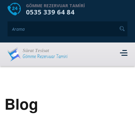
HOME
HAKKIMIZDA
GÖMME REZERVUAR TAMIRI
0535 339 64 84
GÖMME REZERVUAR MARKALARI
HIZMET VERDIĞIMIZ İLÇELER
İLETIŞIM
RANDEVU AL
Blog