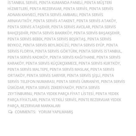
ISTANBUL SERVIS, PENTA KUMANDA PANELI, PENTA MÜŞTERI
HIZMETLERI, PENTA REZERVUAR, PENTA SERVIS, PENTA SERVIS
ADNAN KAHVECI, PENTA SERVIS AMBARLI, PENTA SERVIS
ARNAVUTKÖY, PENTA SERVIS ATAKENT, PENTA SERVIS ATAKÖY,
PENTA SERVIS ATAŞEHIR, PENTA SERVIS AVCILAR, PENTA SERVIS
BAHÇEŞEHIR, PENTA SERVIS BAKIRKÖY, PENTA SERVIS BAŞAKŞEHIR,
PENTA SERVIS BEBEK, PENTA SERVIS BEŞIKTAŞ, PENTA SERVIS
BEYKOZ, PENTA SERVIS BEYLIKDÜZÜ, PENTA SERVIS EYÜP, PENTA
SERVIS FLORYA, PENTA SERVIS GÖKTÜRK, PENTA SERVIS ISTANBUL,
PENTA SERVIS KADIKÖY, PENTA SERVIS KAĞITHANE, PENTA SERVIS
KARAKÖY, PENTA SERVIS KÜÇÜKÇEKMECE, PENTA SERVIS KURTKÖY,
PENTA SERVIS MALTEPE, PENTA SERVIS MASLAK, PENTA SERVIS
ORTAKÖY, PENTA SERVIS SARIYER, PENTA SERVIS ŞIŞLI, PENTA
SERVIS TELEFON NUMARASI, PENTA SERVIS ÜMRANIYE, PENTA SERVIS
ÜSKÜDAR, PENTA SERVIS ZEKERIYAKÖY, PENTA SERVIS
ZEYTINBURNU, PENTA YEDEK PARÇA FIYAT LISTESI, PENTA YEDEK
PARÇA FIYATLARI, PENTA YETKILI SERVIS, PENTE REZERVUAR YEDEK
PARÇA, REZERVUAR MARKALARI
COMMENTS:
YORUM YAPILMAMIŞ