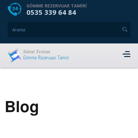
HOME
HAKKIMIZDA
GÖMME REZERVUAR TAMIRI
0535 339 64 84
GÖMME REZERVUAR MARKALARI
HIZMET VERDIĞIMIZ İLÇELER
İLETIŞIM
RANDEVU AL
Blog