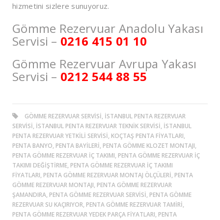
hizmetini sizlere sunuyoruz.
Gömme Rezervuar Anadolu Yakası
Servisi –
0216 415 01 10
Gömme Rezervuar Avrupa Yakası
Servisi –
0212 544 88 55
GÖMME REZERVUAR SERVISI, ISTANBUL PENTA REZERVUAR
SERVISI, ISTANBUL PENTA REZERVUAR TEKNIK SERVISI, ISTANBUL
PENTA REZERVUAR YETKILI SERVISI, KOÇTAŞ PENTA FIYATLARI,
PENTA BANYO, PENTA BAYILERI, PENTA GÖMME KLOZET MONTAJI,
PENTA GÖMME REZERVUAR İÇ TAKIMI, PENTA GÖMME REZERVUAR İÇ
TAKIMI DEĞIŞTIRME, PENTA GÖMME REZERVUAR İÇ TAKIMI
FIYATLARI, PENTA GÖMME REZERVUAR MONTAJ ÖLÇÜLERI, PENTA
GÖMME REZERVUAR MONTAJI, PENTA GÖMME REZERVUAR
ŞAMANDIRA, PENTA GÖMME REZERVUAR SERVISI, PENTA GÖMME
REZERVUAR SU KAÇIRIYOR, PENTA GÖMME REZERVUAR TAMIRI,
PENTA GÖMME REZERVUAR YEDEK PARÇA FIYATLARI, PENTA