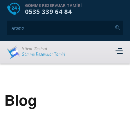
HOME
HAKKIMIZDA
GÖMME REZERVUAR TAMIRI
0535 339 64 84
GÖMME REZERVUAR MARKALARI
HIZMET VERDIĞIMIZ İLÇELER
İLETIŞIM
RANDEVU AL
Blog