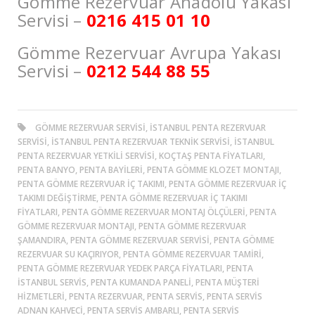
Gömme Rezervuar Anadolu Yakası
Servisi –
0216 415 01 10
Gömme Rezervuar Avrupa Yakası
Servisi –
0212 544 88 55
GÖMME REZERVUAR SERVISI, ISTANBUL PENTA REZERVUAR
SERVISI, ISTANBUL PENTA REZERVUAR TEKNIK SERVISI, ISTANBUL
PENTA REZERVUAR YETKILI SERVISI, KOÇTAŞ PENTA FIYATLARI,
PENTA BANYO, PENTA BAYILERI, PENTA GÖMME KLOZET MONTAJI,
PENTA GÖMME REZERVUAR İÇ TAKIMI, PENTA GÖMME REZERVUAR İÇ
TAKIMI DEĞIŞTIRME, PENTA GÖMME REZERVUAR İÇ TAKIMI
FIYATLARI, PENTA GÖMME REZERVUAR MONTAJ ÖLÇÜLERI, PENTA
GÖMME REZERVUAR MONTAJI, PENTA GÖMME REZERVUAR
ŞAMANDIRA, PENTA GÖMME REZERVUAR SERVISI, PENTA GÖMME
REZERVUAR SU KAÇIRIYOR, PENTA GÖMME REZERVUAR TAMIRI,
PENTA GÖMME REZERVUAR YEDEK PARÇA FIYATLARI, PENTA
ISTANBUL SERVIS, PENTA KUMANDA PANELI, PENTA MÜŞTERI
HIZMETLERI, PENTA REZERVUAR, PENTA SERVIS, PENTA SERVIS
ADNAN KAHVECI, PENTA SERVIS AMBARLI, PENTA SERVIS