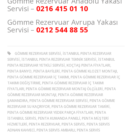
Gömme Rezervuar Anadolu Yakası
Servisi –
0216 415 01 10
Gömme Rezervuar Avrupa Yakası
Servisi –
0212 544 88 55
GÖMME REZERVUAR SERVISI, ISTANBUL PENTA REZERVUAR
SERVISI, ISTANBUL PENTA REZERVUAR TEKNIK SERVISI, ISTANBUL
PENTA REZERVUAR YETKILI SERVISI, KOÇTAŞ PENTA FIYATLARI,
PENTA BANYO, PENTA BAYILERI, PENTA GÖMME KLOZET MONTAJI,
PENTA GÖMME REZERVUAR İÇ TAKIMI, PENTA GÖMME REZERVUAR İÇ
TAKIMI DEĞIŞTIRME, PENTA GÖMME REZERVUAR İÇ TAKIMI
FIYATLARI, PENTA GÖMME REZERVUAR MONTAJ ÖLÇÜLERI, PENTA
GÖMME REZERVUAR MONTAJI, PENTA GÖMME REZERVUAR
ŞAMANDIRA, PENTA GÖMME REZERVUAR SERVISI, PENTA GÖMME
REZERVUAR SU KAÇIRIYOR, PENTA GÖMME REZERVUAR TAMIRI,
PENTA GÖMME REZERVUAR YEDEK PARÇA FIYATLARI, PENTA
ISTANBUL SERVIS, PENTA KUMANDA PANELI, PENTA MÜŞTERI
HIZMETLERI, PENTA REZERVUAR, PENTA SERVIS, PENTA SERVIS
ADNAN KAHVECI, PENTA SERVIS AMBARLI, PENTA SERVIS