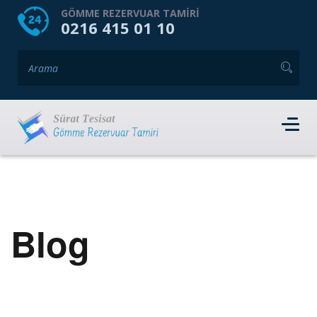
HOME
HAKKIMIZDA
GÖMME REZERVUAR TAMIRI
0216 415 01 10
GÖMME REZERVUAR MARKALARI
HIZMET VERDIĞIMIZ İLÇELER
İLETIŞIM
RANDEVU AL
Blog