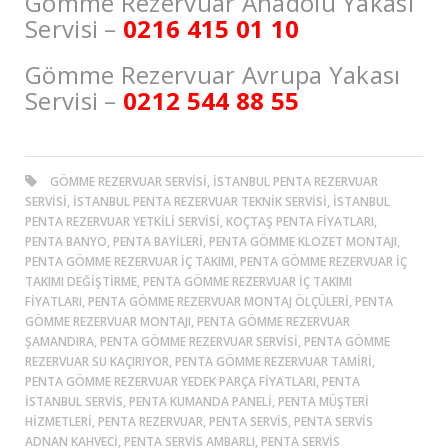
Gömme Rezervuar Anadolu Yakası
Servisi –
0216 415 01 10
Gömme Rezervuar Avrupa Yakası
Servisi –
0212 544 88 55
GÖMME REZERVUAR SERVISI, ISTANBUL PENTA REZERVUAR
SERVISI, ISTANBUL PENTA REZERVUAR TEKNIK SERVISI, ISTANBUL
PENTA REZERVUAR YETKILI SERVISI, KOÇTAŞ PENTA FIYATLARI,
PENTA BANYO, PENTA BAYILERI, PENTA GÖMME KLOZET MONTAJI,
PENTA GÖMME REZERVUAR İÇ TAKIMI, PENTA GÖMME REZERVUAR İÇ
TAKIMI DEĞIŞTIRME, PENTA GÖMME REZERVUAR İÇ TAKIMI
FIYATLARI, PENTA GÖMME REZERVUAR MONTAJ ÖLÇÜLERI, PENTA
GÖMME REZERVUAR MONTAJI, PENTA GÖMME REZERVUAR
ŞAMANDIRA, PENTA GÖMME REZERVUAR SERVISI, PENTA GÖMME
REZERVUAR SU KAÇIRIYOR, PENTA GÖMME REZERVUAR TAMIRI,
PENTA GÖMME REZERVUAR YEDEK PARÇA FIYATLARI, PENTA
ISTANBUL SERVIS, PENTA KUMANDA PANELI, PENTA MÜŞTERI
HIZMETLERI, PENTA REZERVUAR, PENTA SERVIS, PENTA SERVIS
ADNAN KAHVECI, PENTA SERVIS AMBARLI, PENTA SERVIS