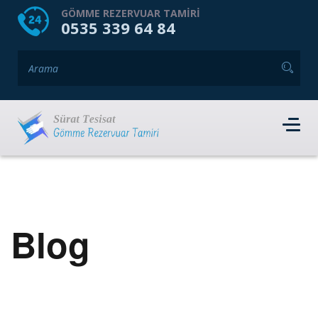
HOME
HAKKIMIZDA
GÖMME REZERVUAR TAMIRI
0535 339 64 84
GÖMME REZERVUAR MARKALARI
HIZMET VERDIĞIMIZ İLÇELER
İLETIŞIM
RANDEVU AL
Blog