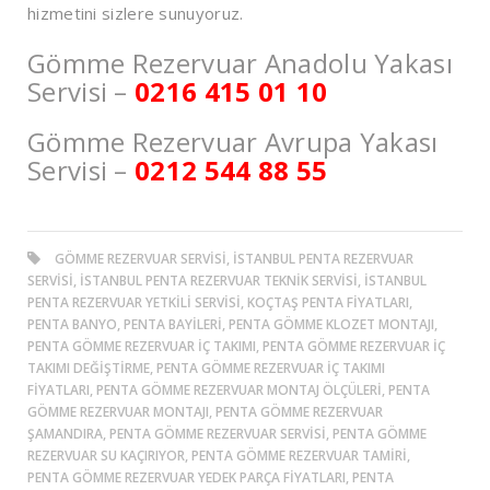
hizmetini sizlere sunuyoruz.
Gömme Rezervuar Anadolu Yakası
Servisi –
0216 415 01 10
Gömme Rezervuar Avrupa Yakası
Servisi –
0212 544 88 55
GÖMME REZERVUAR SERVISI, ISTANBUL PENTA REZERVUAR
SERVISI, ISTANBUL PENTA REZERVUAR TEKNIK SERVISI, ISTANBUL
PENTA REZERVUAR YETKILI SERVISI, KOÇTAŞ PENTA FIYATLARI,
PENTA BANYO, PENTA BAYILERI, PENTA GÖMME KLOZET MONTAJI,
PENTA GÖMME REZERVUAR İÇ TAKIMI, PENTA GÖMME REZERVUAR İÇ
TAKIMI DEĞIŞTIRME, PENTA GÖMME REZERVUAR İÇ TAKIMI
FIYATLARI, PENTA GÖMME REZERVUAR MONTAJ ÖLÇÜLERI, PENTA
GÖMME REZERVUAR MONTAJI, PENTA GÖMME REZERVUAR
ŞAMANDIRA, PENTA GÖMME REZERVUAR SERVISI, PENTA GÖMME
REZERVUAR SU KAÇIRIYOR, PENTA GÖMME REZERVUAR TAMIRI,
PENTA GÖMME REZERVUAR YEDEK PARÇA FIYATLARI, PENTA