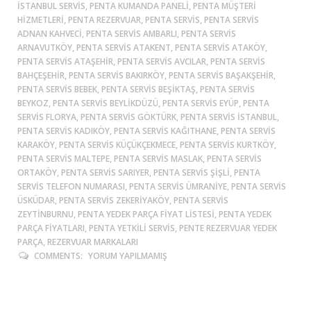
ISTANBUL SERVIS, PENTA KUMANDA PANELI, PENTA MÜŞTERI
HIZMETLERI, PENTA REZERVUAR, PENTA SERVIS, PENTA SERVIS
ADNAN KAHVECI, PENTA SERVIS AMBARLI, PENTA SERVIS
ARNAVUTKÖY, PENTA SERVIS ATAKENT, PENTA SERVIS ATAKÖY,
PENTA SERVIS ATAŞEHIR, PENTA SERVIS AVCILAR, PENTA SERVIS
BAHÇEŞEHIR, PENTA SERVIS BAKIRKÖY, PENTA SERVIS BAŞAKŞEHIR,
PENTA SERVIS BEBEK, PENTA SERVIS BEŞIKTAŞ, PENTA SERVIS
BEYKOZ, PENTA SERVIS BEYLIKDÜZÜ, PENTA SERVIS EYÜP, PENTA
SERVIS FLORYA, PENTA SERVIS GÖKTÜRK, PENTA SERVIS ISTANBUL,
PENTA SERVIS KADIKÖY, PENTA SERVIS KAĞITHANE, PENTA SERVIS
KARAKÖY, PENTA SERVIS KÜÇÜKÇEKMECE, PENTA SERVIS KURTKÖY,
PENTA SERVIS MALTEPE, PENTA SERVIS MASLAK, PENTA SERVIS
ORTAKÖY, PENTA SERVIS SARIYER, PENTA SERVIS ŞIŞLI, PENTA
SERVIS TELEFON NUMARASI, PENTA SERVIS ÜMRANIYE, PENTA SERVIS
ÜSKÜDAR, PENTA SERVIS ZEKERIYAKÖY, PENTA SERVIS
ZEYTINBURNU, PENTA YEDEK PARÇA FIYAT LISTESI, PENTA YEDEK
PARÇA FIYATLARI, PENTA YETKILI SERVIS, PENTE REZERVUAR YEDEK
PARÇA, REZERVUAR MARKALARI
COMMENTS:
YORUM YAPILMAMIŞ