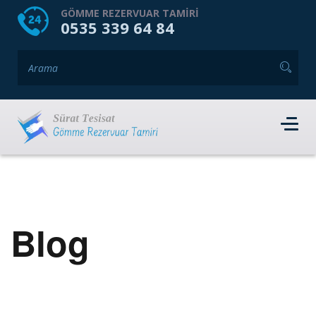
HOME
HAKKIMIZDA
GÖMME REZERVUAR TAMIRI
0535 339 64 84
GÖMME REZERVUAR MARKALARI
HIZMET VERDIĞIMIZ İLÇELER
İLETIŞIM
RANDEVU AL
Blog