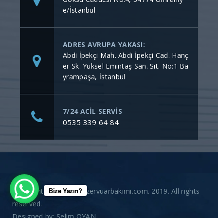
e/İstanbul
ADRES AVRUPA YAKASI:
Abdi İpekçi Mah. Abdi İpekçi Cad. Hanç
er Sk. Yüksel Emintaş San. Sit. No:1 Ba
yrampaşa, İstanbul
7/24 ACİL SERVİS
0535 339 64 84
Bize Yazın?
Copyright © gommerezervuarbakimi.com. 2019. All rights
reserved.
Designed by:
Selim OYAN