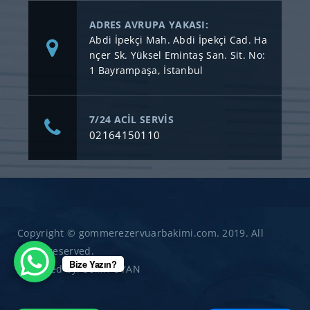
ADRES AVRUPA YAKASI:
Abdi İpekçi Mah. Abdi İpekçi Cad. Ha
nçer Sk. Yüksel Emintaş San. Sit. No:
1 Bayrampaşa, İstanbul
7/24 ACİL SERVİS
02164150110
Copyright © gommerezervuarbakimi.com. 2019. All
rights reserved.
Bize Yazın?
Designed by:
Selim OYAN