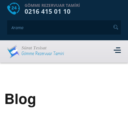
HOME
HAKKIMIZDA
GÖMME REZERVUAR TAMIRI
0216 415 01 10
GÖMME REZERVUAR MARKALARI
HIZMET VERDIĞIMIZ İLÇELER
İLETIŞIM
RANDEVU AL
Blog