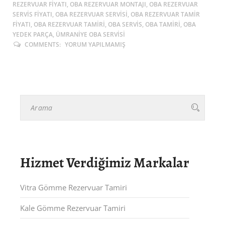
REZERVUAR FIYATI, OBA REZERVUAR MONTAJI, OBA REZERVUAR
SERVIS FIYATI, OBA REZERVUAR SERVISI, OBA REZERVUAR TAMIR
FIYATI, OBA REZERVUAR TAMIRI, OBA SERVIS, OBA TAMIRI, OBA
YEDEK PARÇA, ÜMRANIYE OBA SERVISI
COMMENTS:
YORUM YAPILMAMIŞ
Hizmet Verdiğimiz Markalar
Vitra Gömme Rezervuar Tamiri
Kale Gömme Rezervuar Tamiri