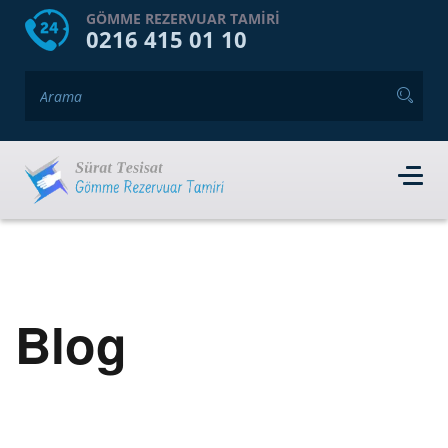
HOME
HAKKIMIZDA
GÖMME REZERVUAR TAMIRI
0216 415 01 10
GÖMME REZERVUAR MARKALARI
HIZMET VERDIĞIMIZ İLÇELER
İLETIŞIM
RANDEVU AL
Blog