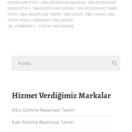
REZERVUAR FIYATI, OBA REZERVUAR MONTAJI, OBA REZERVUAR
SERVIS FIYATI, OBA REZERVUAR SERVISI, OBA REZERVUAR TAMIR
FIYATI, OBA REZERVUAR TAMIRI, OBA SERVIS, OBA TAMIRI, OBA
YEDEK PARÇA, ÜMRANIYE OBA SERVISI
COMMENTS:
YORUM YAPILMAMIŞ
Hizmet Verdiğimiz Markalar
Vitra Gömme Rezervuar Tamiri
Kale Gömme Rezervuar Tamiri