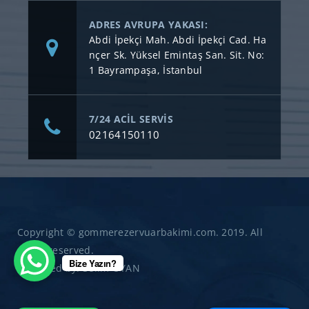
ADRES AVRUPA YAKASI:
Abdi İpekçi Mah. Abdi İpekçi Cad. Ha
nçer Sk. Yüksel Emintaş San. Sit. No:
1 Bayrampaşa, İstanbul
7/24 ACİL SERVİS
02164150110
Copyright © gommerezervuarbakimi.com. 2019. All
rights reserved.
Bize Yazın?
Designed by:
Selim OYAN