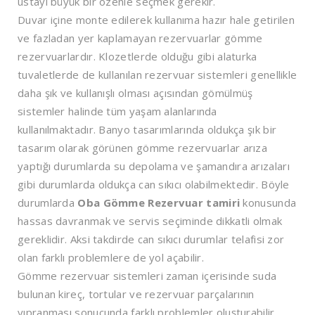
ustayı büyük bir özenle seçmek gerekir.
Duvar içine monte edilerek kullanıma hazır hale getirilen
ve fazladan yer kaplamayan rezervuarlar gömme
rezervuarlardır. Klozetlerde olduğu gibi alaturka
tuvaletlerde de kullanılan rezervuar sistemleri genellikle
daha şık ve kullanışlı olması açısından gömülmüş
sistemler halinde tüm yaşam alanlarında
kullanılmaktadır. Banyo tasarımlarında oldukça şık bir
tasarım olarak görünen gömme rezervuarlar arıza
yaptığı durumlarda su depolama ve şamandıra arızaları
gibi durumlarda oldukça can sıkıcı olabilmektedir. Böyle
durumlarda
Oba Gömme Rezervuar tamiri
konusunda
hassas davranmak ve servis seçiminde dikkatli olmak
gereklidir. Aksi takdirde can sıkıcı durumlar telafisi zor
olan farklı problemlere de yol açabilir.
Gömme rezervuar sistemleri zaman içerisinde suda
bulunan kireç, tortular ve rezervuar parçalarının
yıpranması sonucunda farklı problemler oluşturabilir.