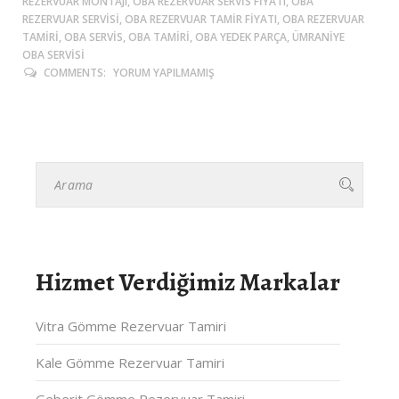
REZERVUAR MONTAJI, OBA REZERVUAR SERVIS FIYATI, OBA
REZERVUAR SERVISI, OBA REZERVUAR TAMIR FIYATI, OBA REZERVUAR
TAMIRI, OBA SERVIS, OBA TAMIRI, OBA YEDEK PARÇA, ÜMRANIYE
OBA SERVISI
COMMENTS:
YORUM YAPILMAMIŞ
Hizmet Verdiğimiz Markalar
Vitra Gömme Rezervuar Tamiri
Kale Gömme Rezervuar Tamiri
Geberit Gömme Rezervuar Tamiri