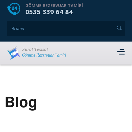
HOME
HAKKIMIZDA
GÖMME REZERVUAR TAMIRI
0535 339 64 84
GÖMME REZERVUAR MARKALARI
HIZMET VERDIĞIMIZ İLÇELER
İLETIŞIM
RANDEVU AL
Blog