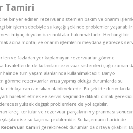
 Tamiri
e bir yer edinen rezervuar sistemleri bakım ve onarım işleml
angi bir işlem sebebiyle su kaçağı şeklinde problemler yaşanabilir
esi ihtiyaç duyulan bazı noktalar bulunmaktadır. Herhangi bir
amak adına montaj ve onarım işlemlerini meydana getirecek serv
etirilen ve fazladan yer kaplamayan rezervuarlar gömme
rka tuvaletlerde de kullanılan rezervuar sistemleri çoğu zaman 
er halinde tüm yaşam alanlarında kullanılmaktadır. Banyo
ünen gömme rezervuarlar arıza yapmış olduğu durumlarda su
a oldukça can can sıkan olabilmektedir. Bu şekilde durumlarda
rlı hareket etmek ve servis seçiminde dikkatli olmak gereklidi
 derecesi yüksek değişik problemlere de yol açabilir.
an kireç, tortular ve rezervuar parçalarının yıpranması sonucu
rşılaşılanı ise su kaçırma problemidir. Su kaçırmanın haricinde
Rezervuar tamiri
gerektirecek durumlar da ortaya çıkabilir. B