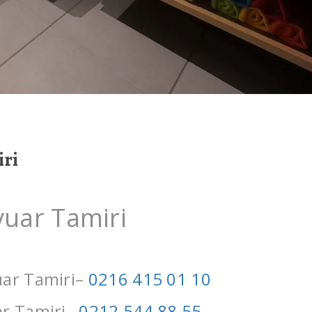
ri
uar Tamiri
ar Tamiri–
0216 415 01 10
r Tamiri–
0212 544 88 55