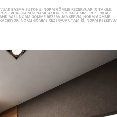
VUAR BASMA BUTONU, NORM GÖMME REZERVUAR İÇ TAKIMI,
EZERVUAR KAPAĞI NASIL AÇILIR, NORM GÖMME REZERVUAR
NDIRASI, NORM GÖMME REZERVUAR SERVIS, NORM GÖMME
 KAÇIRIYOR, NORM GÖMME REZERVUAR TAMIRI, NORM REZERVU