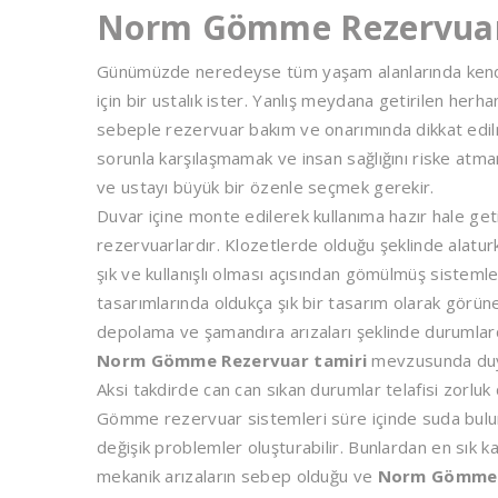
Norm Gömme Rezervuar
Günümüzde neredeyse tüm yaşam alanlarında kendin
için bir ustalık ister. Yanlış meydana getirilen herh
sebeple rezervuar bakım ve onarımında dikkat edilm
sorunla karşılaşmamak ve insan sağlığını riske atm
ve ustayı büyük bir özenle seçmek gerekir.
Duvar içine monte edilerek kullanıma hazır hale g
rezervuarlardır. Klozetlerde olduğu şeklinde alatu
şık ve kullanışlı olması açısından gömülmüş sisteml
tasarımlarında oldukça şık bir tasarım olarak gör
depolama ve şamandıra arızaları şeklinde durumlard
Norm Gömme Rezervuar tamiri
mevzusunda duya
Aksi takdirde can can sıkan durumlar telafisi zorluk
Gömme rezervuar sistemleri süre içinde suda bulun
değişik problemler oluşturabilir. Bunlardan en sık ka
mekanik arızaların sebep olduğu ve
Norm Gömme 