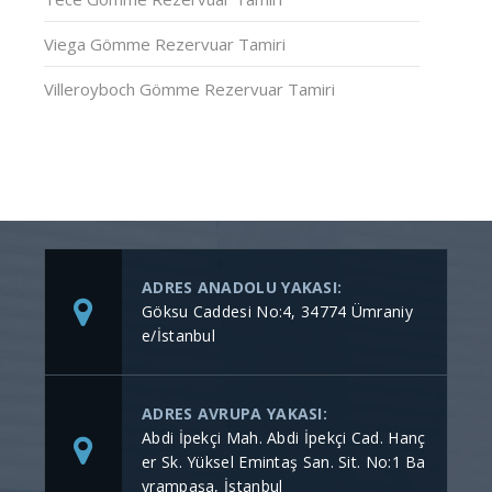
Viega Gömme Rezervuar Tamiri
Villeroyboch Gömme Rezervuar Tamiri
ADRES ANADOLU YAKASI:
Göksu Caddesi No:4, 34774 Ümraniy
e/İstanbul
ADRES AVRUPA YAKASI:
Abdi İpekçi Mah. Abdi İpekçi Cad. Hanç
er Sk. Yüksel Emintaş San. Sit. No:1 Ba
yrampaşa, İstanbul