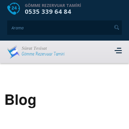
HOME
HAKKIMIZDA
GÖMME REZERVUAR TAMIRI
0535 339 64 84
GÖMME REZERVUAR MARKALARI
HIZMET VERDIĞIMIZ İLÇELER
İLETIŞIM
RANDEVU AL
Blog