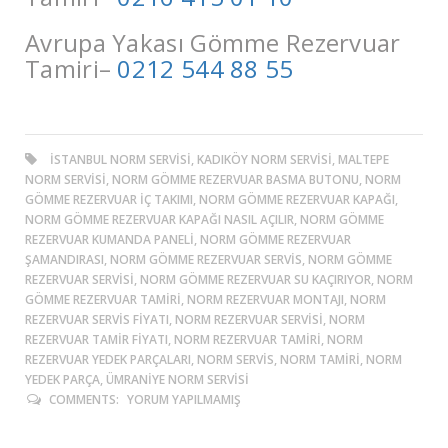
Avrupa Yakası Gömme Rezervuar
Tamiri–
0212 544 88 55
ISTANBUL NORM SERVISI, KADIKÖY NORM SERVISI, MALTEPE
NORM SERVISI, NORM GÖMME REZERVUAR BASMA BUTONU, NORM
GÖMME REZERVUAR İÇ TAKIMI, NORM GÖMME REZERVUAR KAPAĞI,
NORM GÖMME REZERVUAR KAPAĞI NASIL AÇILIR, NORM GÖMME
REZERVUAR KUMANDA PANELI, NORM GÖMME REZERVUAR
ŞAMANDIRASI, NORM GÖMME REZERVUAR SERVIS, NORM GÖMME
REZERVUAR SERVISI, NORM GÖMME REZERVUAR SU KAÇIRIYOR, NORM
GÖMME REZERVUAR TAMIRI, NORM REZERVUAR MONTAJI, NORM
REZERVUAR SERVIS FIYATI, NORM REZERVUAR SERVISI, NORM
REZERVUAR TAMIR FIYATI, NORM REZERVUAR TAMIRI, NORM
REZERVUAR YEDEK PARÇALARI, NORM SERVIS, NORM TAMIRI, NORM
YEDEK PARÇA, ÜMRANIYE NORM SERVISI
COMMENTS:
YORUM YAPILMAMIŞ