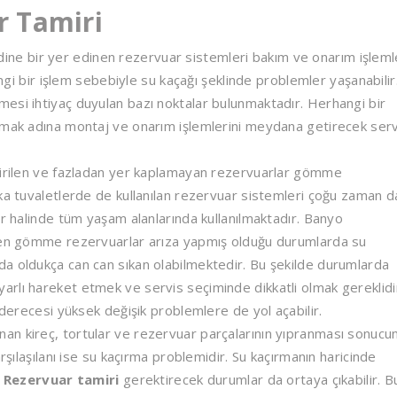
 Tamiri
e bir yer edinen rezervuar sistemleri bakım ve onarım işleml
angi bir işlem sebebiyle su kaçağı şeklinde problemler yaşanabilir
esi ihtiyaç duyulan bazı noktalar bulunmaktadır. Herhangi bir
amak adına montaj ve onarım işlemlerini meydana getirecek serv
etirilen ve fazladan yer kaplamayan rezervuarlar gömme
rka tuvaletlerde de kullanılan rezervuar sistemleri çoğu zaman 
er halinde tüm yaşam alanlarında kullanılmaktadır. Banyo
ünen gömme rezervuarlar arıza yapmış olduğu durumlarda su
a oldukça can can sıkan olabilmektedir. Bu şekilde durumlarda
rlı hareket etmek ve servis seçiminde dikkatli olmak gereklidi
 derecesi yüksek değişik problemlere de yol açabilir.
an kireç, tortular ve rezervuar parçalarının yıpranması sonucu
rşılaşılanı ise su kaçırma problemidir. Su kaçırmanın haricinde
Rezervuar tamiri
gerektirecek durumlar da ortaya çıkabilir. B