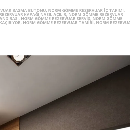
VUAR BASMA BUTONU, NORM GÖMME REZERVUAR İÇ TAKIMI,
EZERVUAR KAPAĞI NASIL AÇILIR, NORM GÖMME REZERVUAR
NDIRASI, NORM GÖMME REZERVUAR SERVIS, NORM GÖMME
 KAÇIRIYOR, NORM GÖMME REZERVUAR TAMIRI, NORM REZERVU