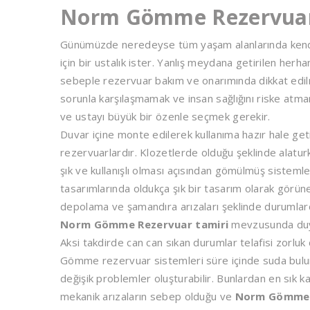
Norm Gömme Rezervuar
Günümüzde neredeyse tüm yaşam alanlarında kendin
için bir ustalık ister. Yanlış meydana getirilen herh
sebeple rezervuar bakım ve onarımında dikkat edilm
sorunla karşılaşmamak ve insan sağlığını riske atm
ve ustayı büyük bir özenle seçmek gerekir.
Duvar içine monte edilerek kullanıma hazır hale g
rezervuarlardır. Klozetlerde olduğu şeklinde alatu
şık ve kullanışlı olması açısından gömülmüş sisteml
tasarımlarında oldukça şık bir tasarım olarak gör
depolama ve şamandıra arızaları şeklinde durumlard
Norm Gömme Rezervuar tamiri
mevzusunda duya
Aksi takdirde can can sıkan durumlar telafisi zorluk
Gömme rezervuar sistemleri süre içinde suda bulun
değişik problemler oluşturabilir. Bunlardan en sık ka
mekanik arızaların sebep olduğu ve
Norm Gömme 