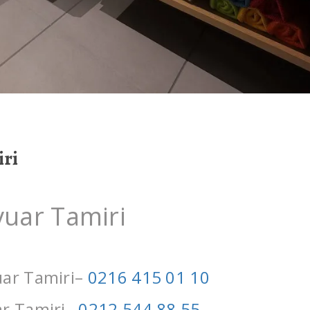
ri
uar Tamiri
ar Tamiri–
0216 415 01 10
r Tamiri–
0212 544 88 55