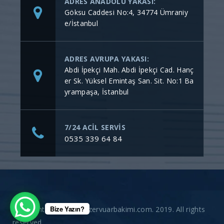
ADRES ANADOLU YAKASI:
Göksu Caddesi No:4, 34774 Ümraniy
e/İstanbul
ADRES AVRUPA YAKASI:
Abdi İpekçi Mah. Abdi İpekçi Cad. Hanç
er Sk. Yüksel Emintaş San. Sit. No:1 Ba
yrampaşa, İstanbul
7/24 ACİL SERVİS
0535 339 64 84
Bize Yazın?
Copyright © gommerezervuarbakimi.com. 2019. All rights
reserved.