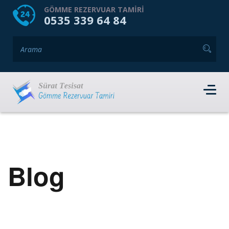
HOME
HAKKIMIZDA
GÖMME REZERVUAR TAMIRI
0535 339 64 84
GÖMME REZERVUAR MARKALARI
HIZMET VERDIĞIMIZ İLÇELER
İLETIŞIM
RANDEVU AL
Blog