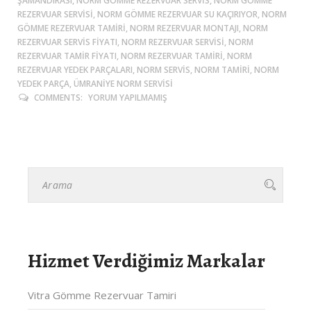
ŞAMANDIRASI, NORM GÖMME REZERVUAR SERVIS, NORM GÖMME
REZERVUAR SERVISI, NORM GÖMME REZERVUAR SU KAÇIRIYOR, NORM
GÖMME REZERVUAR TAMIRI, NORM REZERVUAR MONTAJI, NORM
REZERVUAR SERVIS FIYATI, NORM REZERVUAR SERVISI, NORM
REZERVUAR TAMIR FIYATI, NORM REZERVUAR TAMIRI, NORM
REZERVUAR YEDEK PARÇALARI, NORM SERVIS, NORM TAMIRI, NORM
YEDEK PARÇA, ÜMRANIYE NORM SERVISI
COMMENTS:
YORUM YAPILMAMIŞ
Hizmet Verdiğimiz Markalar
Vitra Gömme Rezervuar Tamiri