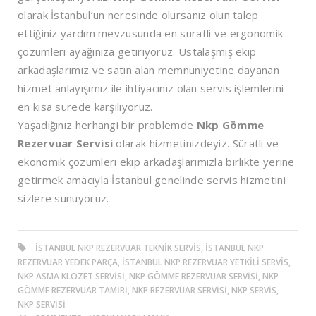
olarak İstanbul’un neresinde olursanız olun talep
ettiğiniz yardım mevzusunda en süratli ve ergonomik
çözümleri ayağınıza getiriyoruz. Ustalaşmış ekip
arkadaşlarımız ve satın alan memnuniyetine dayanan
hizmet anlayışımız ile ihtiyacınız olan servis işlemlerini
en kısa sürede karşılıyoruz.
Yaşadığınız herhangi bir problemde
Nkp Gömme
Rezervuar Servisi
olarak hizmetinizdeyiz. Süratli ve
ekonomik çözümleri ekip arkadaşlarımızla birlikte yerine
getirmek amacıyla İstanbul genelinde servis hizmetini
sizlere sunuyoruz.
ISTANBUL NKP REZERVUAR TEKNIK SERVIS, ISTANBUL NKP
REZERVUAR YEDEK PARÇA, ISTANBUL NKP REZERVUAR YETKILI SERVIS,
NKP ASMA KLOZET SERVISI, NKP GÖMME REZERVUAR SERVISI, NKP
GÖMME REZERVUAR TAMIRI, NKP REZERVUAR SERVISI, NKP SERVIS,
NKP SERVISI