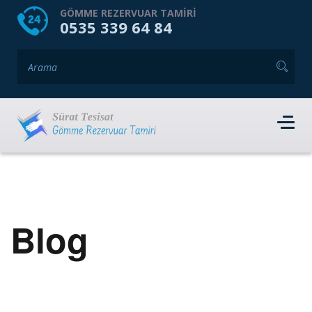
HOME
HAKKIMIZDA
GÖMME REZERVUAR TAMIRI
0535 339 64 84
GÖMME REZERVUAR MARKALARI
HIZMET VERDIĞIMIZ İLÇELER
İLETIŞIM
RANDEVU AL
Blog