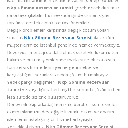
kaçırmanın haricinde mekanik arızaların sebep olduğu ve
Nkp Gömme Rezervuar tamiri
gerektirecek durumlar
da ortaya çıkabilir. Bu mevzuda işinde uzman kişiler
tarafınca destek almak oldukça önemlidir.
Değişik problemler karşısında değişik çözüm yolları
sunarak
Nkp Gömme Rezervuar Servisi
olarak tüm
müşterilerimize İstanbul genelinde hizmet vermekteyiz.
Rezervuar montajı da dahil olmak suretiyle lüzumlu tüm
bakım ve onarım işlemlerinde markası ne olursa olsun
tüm servis hizmetlerini yerine getirmekte ve
karşılaştığınız sorunlara anında çözüm bulmaktayız.
Yedek parça değişimleri,
Nkp Gömme Rezervuar
tamiri
ve yaşadığınız herhangi bir sorunda çözümleri en
kısa sürede sizlerle buluşturuyoruz.
Deneyimli ekip arkadaşlarımız ile beraber son teknoloji
ekipmanlarımızın desteğiyle lüzumlu bakım ve onarım
işlemlerini ustalaşmış bir hizmet anlayışıyla
gerçekleştiriyoruz.
Nkp Gömme Rezervuar Servisi