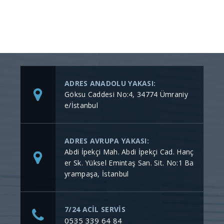
ADRES ANADOLU YAKASI:
Göksu Caddesi No:4, 34774 Ümraniy
e/İstanbul
ADRES AVRUPA YAKASI:
Abdi İpekçi Mah. Abdi İpekçi Cad. Hanç
er Sk. Yüksel Emintaş San. Sit. No:1 Ba
yrampaşa, İstanbul
7/24 ACİL SERVİS
0535 339 64 84