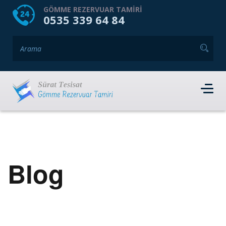
HOME
HAKKIMIZDA
GÖMME REZERVUAR TAMIRI
0535 339 64 84
GÖMME REZERVUAR MARKALARI
HIZMET VERDIĞIMIZ İLÇELER
İLETIŞIM
RANDEVU AL
Blog