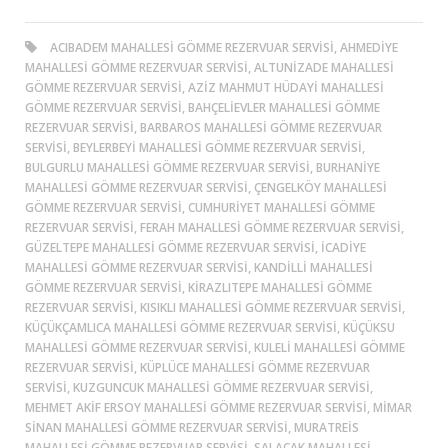
ACIBADEM MAHALLESI GÖMME REZERVUAR SERVISI, AHMEDIYE
MAHALLESI GÖMME REZERVUAR SERVISI, ALTUNIZADE MAHALLESI
GÖMME REZERVUAR SERVISI, AZIZ MAHMUT HÜDAYI MAHALLESI
GÖMME REZERVUAR SERVISI, BAHÇELIEVLER MAHALLESI GÖMME
REZERVUAR SERVISI, BARBAROS MAHALLESI GÖMME REZERVUAR
SERVISI, BEYLERBEYI MAHALLESI GÖMME REZERVUAR SERVISI,
BULGURLU MAHALLESI GÖMME REZERVUAR SERVISI, BURHANIYE
MAHALLESI GÖMME REZERVUAR SERVISI, ÇENGELKÖY MAHALLESI
GÖMME REZERVUAR SERVISI, CUMHURIYET MAHALLESI GÖMME
REZERVUAR SERVISI, FERAH MAHALLESI GÖMME REZERVUAR SERVISI,
GÜZELTEPE MAHALLESI GÖMME REZERVUAR SERVISI, İCADIYE
MAHALLESI GÖMME REZERVUAR SERVISI, KANDILLI MAHALLESI
GÖMME REZERVUAR SERVISI, KIRAZLITEPE MAHALLESI GÖMME
REZERVUAR SERVISI, KISIKLI MAHALLESI GÖMME REZERVUAR SERVISI,
KÜÇÜKÇAMLICA MAHALLESI GÖMME REZERVUAR SERVISI, KÜÇÜKSU
MAHALLESI GÖMME REZERVUAR SERVISI, KULELI MAHALLESI GÖMME
REZERVUAR SERVISI, KÜPLÜCE MAHALLESI GÖMME REZERVUAR
SERVISI, KUZGUNCUK MAHALLESI GÖMME REZERVUAR SERVISI,
MEHMET AKIF ERSOY MAHALLESI GÖMME REZERVUAR SERVISI, MIMAR
SINAN MAHALLESI GÖMME REZERVUAR SERVISI, MURATREIS
MAHALLESI GÖMME REZERVUAR SERVISI, SALACAK MAHALLESI