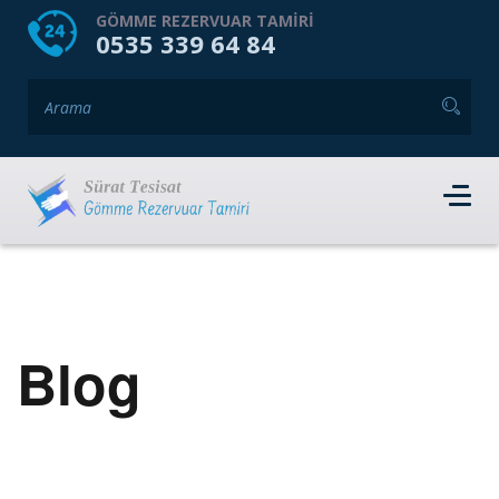
HOME
HAKKIMIZDA
GÖMME REZERVUAR TAMIRI
0535 339 64 84
GÖMME REZERVUAR MARKALARI
HIZMET VERDIĞIMIZ İLÇELER
İLETIŞIM
RANDEVU AL
Blog