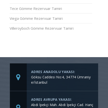
Tece Gömme Rezervuar Tamiri
Viega Gömme Rezervuar Tamiri
Villeroyboch Gömme Rezervuar Tamiri
ADRES ANADOLU YAKASI:
Göksu Caddesi No:4, 34774 Ümraniy
e/İstanbul
ADRES AVRUPA YAKASI:
Abdi İpekçi Mah. Abdi İpekçi Cad. Hanç