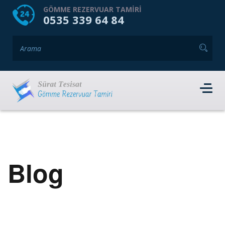
HOME
HAKKIMIZDA
GÖMME REZERVUAR TAMIRI
0535 339 64 84
GÖMME REZERVUAR MARKALARI
HIZMET VERDIĞIMIZ İLÇELER
İLETIŞIM
RANDEVU AL
Blog