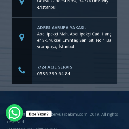
Göksu Caddesi No:4, 34774 Ümraniy
e/İstanbul
ADRES AVRUPA YAKASI:
Abdi İpekçi Mah. Abdi İpekçi Cad. Hanç
er Sk. Yüksel Emintaş San. Sit. No:1 Ba
yrampaşa, İstanbul
7/24 ACİL SERVİS
0535 339 64 84
Bize Yazın?
Copyright © gommerezervuarbakimi.com. 2019. All rights
reserved.