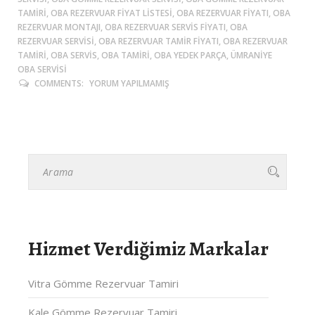
TAMIRI, OBA REZERVUAR FIYAT LISTESI, OBA REZERVUAR FIYATI, OBA
REZERVUAR MONTAJI, OBA REZERVUAR SERVIS FIYATI, OBA
REZERVUAR SERVISI, OBA REZERVUAR TAMIR FIYATI, OBA REZERVUAR
TAMIRI, OBA SERVIS, OBA TAMIRI, OBA YEDEK PARÇA, ÜMRANIYE
OBA SERVISI
COMMENTS:
YORUM YAPILMAMIŞ
Hizmet Verdiğimiz Markalar
Vitra Gömme Rezervuar Tamiri
Kale Gömme Rezervuar Tamiri