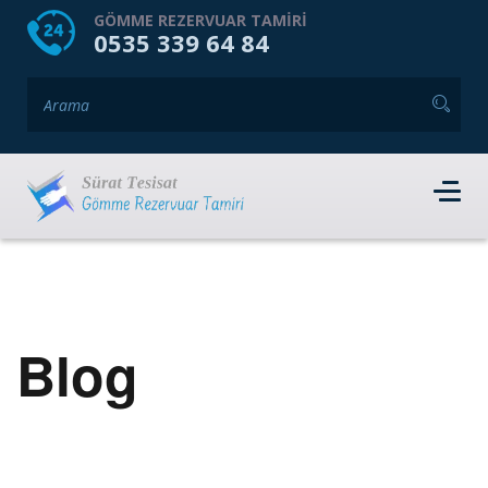
HOME
HAKKIMIZDA
GÖMME REZERVUAR TAMIRI
0535 339 64 84
GÖMME REZERVUAR MARKALARI
HIZMET VERDIĞIMIZ İLÇELER
İLETIŞIM
RANDEVU AL
Blog