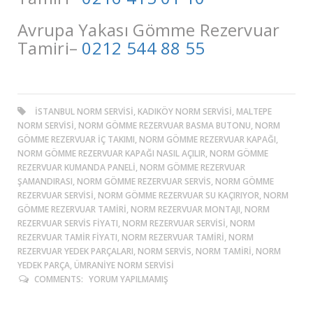
Avrupa Yakası Gömme Rezervuar
Tamiri–
0212 544 88 55
ISTANBUL NORM SERVISI, KADIKÖY NORM SERVISI, MALTEPE
NORM SERVISI, NORM GÖMME REZERVUAR BASMA BUTONU, NORM
GÖMME REZERVUAR İÇ TAKIMI, NORM GÖMME REZERVUAR KAPAĞI,
NORM GÖMME REZERVUAR KAPAĞI NASIL AÇILIR, NORM GÖMME
REZERVUAR KUMANDA PANELI, NORM GÖMME REZERVUAR
ŞAMANDIRASI, NORM GÖMME REZERVUAR SERVIS, NORM GÖMME
REZERVUAR SERVISI, NORM GÖMME REZERVUAR SU KAÇIRIYOR, NORM
GÖMME REZERVUAR TAMIRI, NORM REZERVUAR MONTAJI, NORM
REZERVUAR SERVIS FIYATI, NORM REZERVUAR SERVISI, NORM
REZERVUAR TAMIR FIYATI, NORM REZERVUAR TAMIRI, NORM
REZERVUAR YEDEK PARÇALARI, NORM SERVIS, NORM TAMIRI, NORM
YEDEK PARÇA, ÜMRANIYE NORM SERVISI
COMMENTS:
YORUM YAPILMAMIŞ