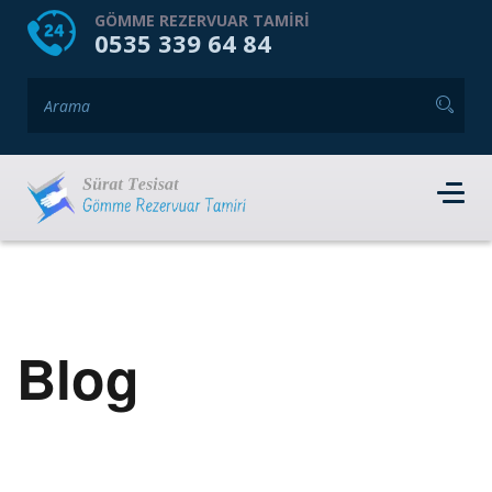
HOME
HAKKIMIZDA
GÖMME REZERVUAR TAMIRI
0535 339 64 84
GÖMME REZERVUAR MARKALARI
HIZMET VERDIĞIMIZ İLÇELER
İLETIŞIM
RANDEVU AL
Blog