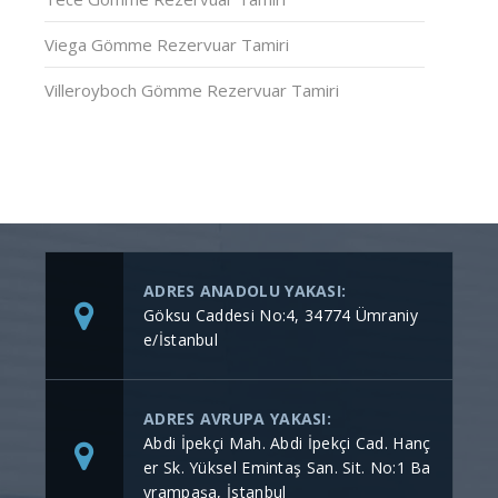
Viega Gömme Rezervuar Tamiri
Villeroyboch Gömme Rezervuar Tamiri
ADRES ANADOLU YAKASI:
Göksu Caddesi No:4, 34774 Ümraniy
e/İstanbul
ADRES AVRUPA YAKASI:
Abdi İpekçi Mah. Abdi İpekçi Cad. Hanç
er Sk. Yüksel Emintaş San. Sit. No:1 Ba
yrampaşa, İstanbul