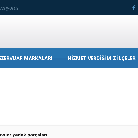
veriyoruz
ZERVUAR MARKALARI
HIZMET VERDIĞIMIZ İLÇELER
vuar yedek parçaları