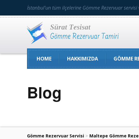
İstanbul'un tüm ilçelerine Gömme Rezervuar servisi 
HOME
HAKKIMIZDA
GÖMME RE
Blog
Gömme Rezervuar Servisi
>
Maltepe Gömme Rezer