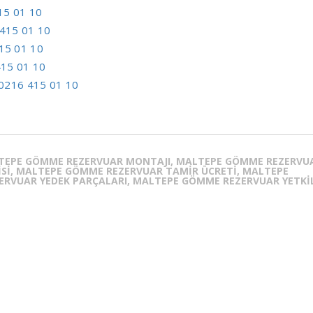
15 01 10
415 01 10
15 01 10
15 01 10
0216 415 01 10
LTEPE GÖMME REZERVUAR MONTAJI, MALTEPE GÖMME REZERVU
ISI, MALTEPE GÖMME REZERVUAR TAMIR ÜCRETI, MALTEPE
RVUAR YEDEK PARÇALARI, MALTEPE GÖMME REZERVUAR YETKI