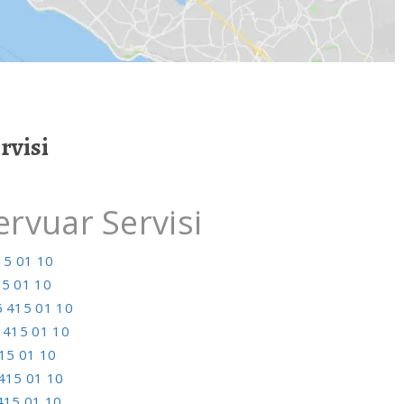
rvisi
vuar Servisi
15 01 10
5 01 10
 415 01 10
 415 01 10
15 01 10
415 01 10
415 01 10