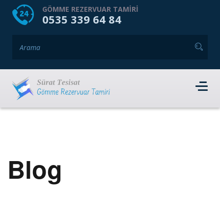
HOME
HAKKIMIZDA
GÖMME REZERVUAR TAMIRI
0535 339 64 84
GÖMME REZERVUAR MARKALARI
HIZMET VERDIĞIMIZ İLÇELER
İLETIŞIM
RANDEVU AL
Blog