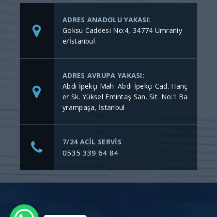
ADRES ANADOLU YAKASI:
Göksu Caddesi No:4, 34774 Ümraniy
e/İstanbul
ADRES AVRUPA YAKASI:
Abdi İpekçi Mah. Abdi İpekçi Cad. Hanç
er Sk. Yüksel Emintaş San. Sit. No:1 Ba
yrampaşa, İstanbul
7/24 ACİL SERVİS
0535 339 64 84