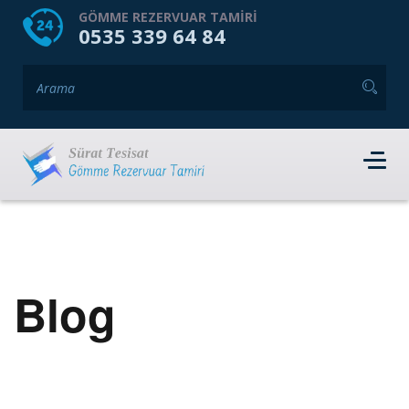
HOME
HAKKIMIZDA
GÖMME REZERVUAR TAMIRI
0535 339 64 84
GÖMME REZERVUAR MARKALARI
HIZMET VERDIĞIMIZ İLÇELER
İLETIŞIM
RANDEVU AL
Blog