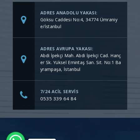
ADRES ANADOLU YAKASI:
Göksu Caddesi No:4, 34774 Ümraniy
e/İstanbul
ADRES AVRUPA YAKASI:
Abdi İpekçi Mah. Abdi İpekçi Cad. Hanç
er Sk. Yüksel Emintaş San. Sit. No:1 Ba
yrampaşa, İstanbul
7/24 ACİL SERVİS
0535 339 64 84