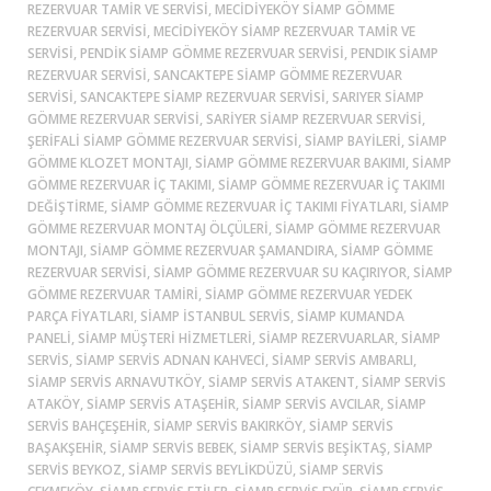
REZERVUAR TAMIR VE SERVISI, MECIDIYEKÖY SIAMP GÖMME
REZERVUAR SERVISI, MECIDIYEKÖY SIAMP REZERVUAR TAMIR VE
SERVISI, PENDIK SIAMP GÖMME REZERVUAR SERVISI, PENDIK SIAMP
REZERVUAR SERVISI, SANCAKTEPE SIAMP GÖMME REZERVUAR
SERVISI, SANCAKTEPE SIAMP REZERVUAR SERVISI, SARIYER SIAMP
GÖMME REZERVUAR SERVISI, SARIYER SIAMP REZERVUAR SERVISI,
ŞERIFALI SIAMP GÖMME REZERVUAR SERVISI, SIAMP BAYILERI, SIAMP
GÖMME KLOZET MONTAJI, SIAMP GÖMME REZERVUAR BAKIMI, SIAMP
GÖMME REZERVUAR İÇ TAKIMI, SIAMP GÖMME REZERVUAR İÇ TAKIMI
DEĞIŞTIRME, SIAMP GÖMME REZERVUAR İÇ TAKIMI FIYATLARI, SIAMP
GÖMME REZERVUAR MONTAJ ÖLÇÜLERI, SIAMP GÖMME REZERVUAR
MONTAJI, SIAMP GÖMME REZERVUAR ŞAMANDIRA, SIAMP GÖMME
REZERVUAR SERVISI, SIAMP GÖMME REZERVUAR SU KAÇIRIYOR, SIAMP
GÖMME REZERVUAR TAMIRI, SIAMP GÖMME REZERVUAR YEDEK
PARÇA FIYATLARI, SIAMP ISTANBUL SERVIS, SIAMP KUMANDA
PANELI, SIAMP MÜŞTERI HIZMETLERI, SIAMP REZERVUARLAR, SIAMP
SERVIS, SIAMP SERVIS ADNAN KAHVECI, SIAMP SERVIS AMBARLI,
SIAMP SERVIS ARNAVUTKÖY, SIAMP SERVIS ATAKENT, SIAMP SERVIS
ATAKÖY, SIAMP SERVIS ATAŞEHIR, SIAMP SERVIS AVCILAR, SIAMP
SERVIS BAHÇEŞEHIR, SIAMP SERVIS BAKIRKÖY, SIAMP SERVIS
BAŞAKŞEHIR, SIAMP SERVIS BEBEK, SIAMP SERVIS BEŞIKTAŞ, SIAMP
SERVIS BEYKOZ, SIAMP SERVIS BEYLIKDÜZÜ, SIAMP SERVIS