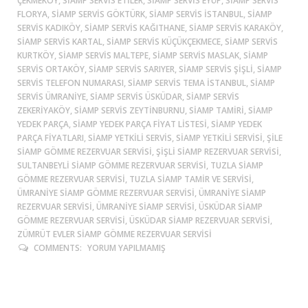
ÇEKMEKÖY, SIAMP SERVIS ETILER, SIAMP SERVIS EYÜP, SIAMP SERVIS
FLORYA, SIAMP SERVIS GÖKTÜRK, SIAMP SERVIS ISTANBUL, SIAMP
SERVIS KADIKÖY, SIAMP SERVIS KAĞITHANE, SIAMP SERVIS KARAKÖY,
SIAMP SERVIS KARTAL, SIAMP SERVIS KÜÇÜKÇEKMECE, SIAMP SERVIS
KURTKÖY, SIAMP SERVIS MALTEPE, SIAMP SERVIS MASLAK, SIAMP
SERVIS ORTAKÖY, SIAMP SERVIS SARIYER, SIAMP SERVIS ŞIŞLI, SIAMP
SERVIS TELEFON NUMARASI, SIAMP SERVIS TEMA ISTANBUL, SIAMP
SERVIS ÜMRANIYE, SIAMP SERVIS ÜSKÜDAR, SIAMP SERVIS
ZEKERIYAKÖY, SIAMP SERVIS ZEYTINBURNU, SIAMP TAMIRI, SIAMP
YEDEK PARÇA, SIAMP YEDEK PARÇA FIYAT LISTESI, SIAMP YEDEK
PARÇA FIYATLARI, SIAMP YETKILI SERVIS, SIAMP YETKILI SERVISI, ŞİLE
SIAMP GÖMME REZERVUAR SERVISI, ŞIŞLI SIAMP REZERVUAR SERVISI,
SULTANBEYLİ SIAMP GÖMME REZERVUAR SERVISI, TUZLA SIAMP
GÖMME REZERVUAR SERVISI, TUZLA SIAMP TAMIR VE SERVISI,
ÜMRANIYE SIAMP GÖMME REZERVUAR SERVISI, ÜMRANIYE SIAMP
REZERVUAR SERVISI, ÜMRANIYE SIAMP SERVISI, ÜSKÜDAR SIAMP
GÖMME REZERVUAR SERVISI, ÜSKÜDAR SIAMP REZERVUAR SERVISI,
ZÜMRÜT EVLER SIAMP GÖMME REZERVUAR SERVISI
COMMENTS:
YORUM YAPILMAMIŞ