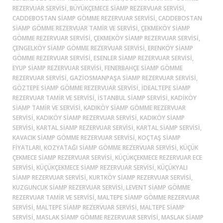
REZERVUAR SERVISI, BÜYÜKÇEMECE SIAMP REZERVUAR SERVISI,
CADDEBOSTAN SIAMP GÖMME REZERVUAR SERVISI, CADDEBOSTAN
SIAMP GÖMME REZERVUAR TAMIR VE SERVISI, ÇEKMEKÖY SIAMP
GÖMME REZERVUAR SERVISI, ÇEKMEKÖY SIAMP REZERVUAR SERVISI,
ÇENGELKÖY SIAMP GÖMME REZERVUAR SERVISI, ERENKÖY SIAMP
GÖMME REZERVUAR SERVISI, ESENLER SIAMP REZERVUAR SERVISI,
EYUP SIAMP REZERVUAR SERVISI, FENERBAHÇE SIAMP GÖMME
REZERVUAR SERVISI, GAZIOSMANPAŞA SIAMP REZERVUAR SERVISI,
GÖZTEPE SIAMP GÖMME REZERVUAR SERVISI, İDEALTEPE SIAMP
REZERVUAR TAMIR VE SERVISI, ISTANBUL SIAMP SERVISI, KADİKÖY
SIAMP TAMIR VE SERVISI, KADIKÖY SIAMP GÖMME REZERVUAR
SERVISI, KADIKÖY SIAMP REZERVUAR SERVISI, KADIKÖY SIAMP
SERVISI, KARTAL SIAMP REZERVUAR SERVISI, KARTAL SIAMP SERVISI,
KAVACIK SIAMP GÖMME REZERVUAR SERVISI, KOÇTAŞ SIAMP
FIYATLARI, KOZYATAĞI SIAMP GÖMME REZERVUAR SERVISI, KÜÇÜK
ÇEKMECE SIAMP REZERVUAR SERVISI, KÜÇÜKÇEKMECE REZERVUAR ECE
SERVISI, KÜÇÜKÇEKMECE SIAMP REZERVUAR SERVISI, KÜÇÜKYALI
SIAMP REZERVUAR SERVISI, KURTKÖY SIAMP REZERVUAR SERVISI,
KUZGUNCUK SIAMP REZERVUAR SERVISI, LEVENT SIAMP GÖMME
REZERVUAR TAMIR VE SERVISI, MALTEPE SIAMP GÖMME REZERVUAR
SERVISI, MALTEPE SIAMP REZERVUAR SERVISI, MALTEPE SIAMP
SERVISI, MASLAK SIAMP GÖMME REZERVUAR SERVISI, MASLAK SIAMP