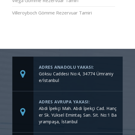
Viega Gömme Rezervuar Tamiri
Villeroyboch Gömme Rezervuar Tamiri
ADRES ANADOLU YAKASI:
Göksu Caddesi No:4, 34774 Ümraniy
e/İstanbul
ADRES AVRUPA YAKASI:
Abdi İpekçi Mah. Abdi İpekçi Cad. Hanç
er Sk. Yüksel Emintaş San. Sit. No:1 Ba
yrampaşa, İstanbul