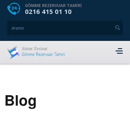
HOME
HAKKIMIZDA
GÖMME REZERVUAR TAMIRI
0216 415 01 10
GÖMME REZERVUAR MARKALARI
HIZMET VERDIĞIMIZ İLÇELER
İLETIŞIM
RANDEVU AL
Blog