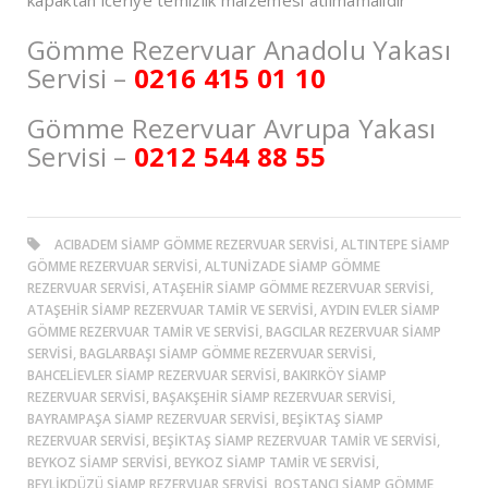
kapaktan iceriye temizlik malzemesi atılmamalıdır
Gömme Rezervuar Anadolu Yakası
Servisi –
0216 415 01 10
Gömme Rezervuar Avrupa Yakası
Servisi –
0212 544 88 55
ACIBADEM SIAMP GÖMME REZERVUAR SERVISI, ALTINTEPE SIAMP
GÖMME REZERVUAR SERVISI, ALTUNİZADE SIAMP GÖMME
REZERVUAR SERVISI, ATAŞEHIR SIAMP GÖMME REZERVUAR SERVISI,
ATAŞEHIR SIAMP REZERVUAR TAMIR VE SERVISI, AYDIN EVLER SIAMP
GÖMME REZERVUAR TAMIR VE SERVISI, BAGCILAR REZERVUAR SIAMP
SERVISI, BAGLARBAŞI SIAMP GÖMME REZERVUAR SERVISI,
BAHCELIEVLER SIAMP REZERVUAR SERVISI, BAKIRKÖY SIAMP
REZERVUAR SERVISI, BAŞAKŞEHIR SIAMP REZERVUAR SERVISI,
BAYRAMPAŞA SIAMP REZERVUAR SERVISI, BEŞİKTAŞ SIAMP
REZERVUAR SERVISI, BEŞİKTAŞ SIAMP REZERVUAR TAMIR VE SERVISI,
BEYKOZ SIAMP SERVISI, BEYKOZ SIAMP TAMIR VE SERVISI,
BEYLIKDÜZÜ SIAMP REZERVUAR SERVISI, BOSTANCI SIAMP GÖMME