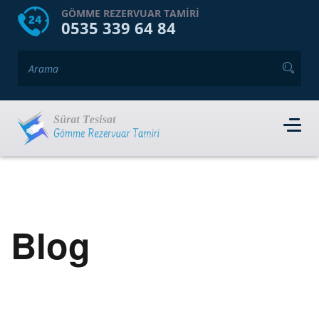
HOME
HAKKIMIZDA
GÖMME REZERVUAR TAMIRI
0535 339 64 84
GÖMME REZERVUAR MARKALARI
HIZMET VERDIĞIMIZ İLÇELER
İLETIŞIM
RANDEVU AL
Blog