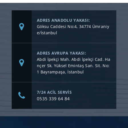
ADRES ANADOLU YAKASI:
Göksu Caddesi No:4, 34774 Ümraniy
e/İstanbul
ADRES AVRUPA YAKASI:
Abdi İpekçi Mah. Abdi İpekçi Cad. Ha
nçer Sk. Yüksel Emintaş San. Sit. No:
1 Bayrampaşa, İstanbul
7/24 ACİL SERVİS
0535 339 64 84