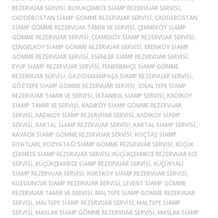
REZERVUAR SERVISI, BÜYÜKÇEMECE SIAMP REZERVUAR SERVISI,
CADDEBOSTAN SIAMP GÖMME REZERVUAR SERVISI, CADDEBOSTAN
SIAMP GÖMME REZERVUAR TAMIR VE SERVISI, ÇEKMEKÖY SIAMP
GÖMME REZERVUAR SERVISI, ÇEKMEKÖY SIAMP REZERVUAR SERVISI,
ÇENGELKÖY SIAMP GÖMME REZERVUAR SERVISI, ERENKÖY SIAMP
GÖMME REZERVUAR SERVISI, ESENLER SIAMP REZERVUAR SERVISI,
EYUP SIAMP REZERVUAR SERVISI, FENERBAHÇE SIAMP GÖMME
REZERVUAR SERVISI, GAZIOSMANPAŞA SIAMP REZERVUAR SERVISI,
GÖZTEPE SIAMP GÖMME REZERVUAR SERVISI, İDEALTEPE SIAMP
REZERVUAR TAMIR VE SERVISI, ISTANBUL SIAMP SERVISI, KADİKÖY
SIAMP TAMIR VE SERVISI, KADIKÖY SIAMP GÖMME REZERVUAR
SERVISI, KADIKÖY SIAMP REZERVUAR SERVISI, KADIKÖY SIAMP
SERVISI, KARTAL SIAMP REZERVUAR SERVISI, KARTAL SIAMP SERVISI,
KAVACIK SIAMP GÖMME REZERVUAR SERVISI, KOÇTAŞ SIAMP
FIYATLARI, KOZYATAĞI SIAMP GÖMME REZERVUAR SERVISI, KÜÇÜK
ÇEKMECE SIAMP REZERVUAR SERVISI, KÜÇÜKÇEKMECE REZERVUAR ECE
SERVISI, KÜÇÜKÇEKMECE SIAMP REZERVUAR SERVISI, KÜÇÜKYALI
SIAMP REZERVUAR SERVISI, KURTKÖY SIAMP REZERVUAR SERVISI,
KUZGUNCUK SIAMP REZERVUAR SERVISI, LEVENT SIAMP GÖMME
REZERVUAR TAMIR VE SERVISI, MALTEPE SIAMP GÖMME REZERVUAR
SERVISI, MALTEPE SIAMP REZERVUAR SERVISI, MALTEPE SIAMP
SERVISI, MASLAK SIAMP GÖMME REZERVUAR SERVISI, MASLAK SIAMP