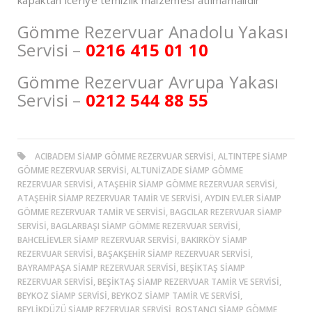
kapaktan iceriye temizlik malzemesi atılmamalıdır
Gömme Rezervuar Anadolu Yakası
Servisi –
0216 415 01 10
Gömme Rezervuar Avrupa Yakası
Servisi –
0212 544 88 55
ACIBADEM SIAMP GÖMME REZERVUAR SERVISI, ALTINTEPE SIAMP
GÖMME REZERVUAR SERVISI, ALTUNİZADE SIAMP GÖMME
REZERVUAR SERVISI, ATAŞEHIR SIAMP GÖMME REZERVUAR SERVISI,
ATAŞEHIR SIAMP REZERVUAR TAMIR VE SERVISI, AYDIN EVLER SIAMP
GÖMME REZERVUAR TAMIR VE SERVISI, BAGCILAR REZERVUAR SIAMP
SERVISI, BAGLARBAŞI SIAMP GÖMME REZERVUAR SERVISI,
BAHCELIEVLER SIAMP REZERVUAR SERVISI, BAKIRKÖY SIAMP
REZERVUAR SERVISI, BAŞAKŞEHIR SIAMP REZERVUAR SERVISI,
BAYRAMPAŞA SIAMP REZERVUAR SERVISI, BEŞİKTAŞ SIAMP
REZERVUAR SERVISI, BEŞİKTAŞ SIAMP REZERVUAR TAMIR VE SERVISI,
BEYKOZ SIAMP SERVISI, BEYKOZ SIAMP TAMIR VE SERVISI,
BEYLIKDÜZÜ SIAMP REZERVUAR SERVISI, BOSTANCI SIAMP GÖMME