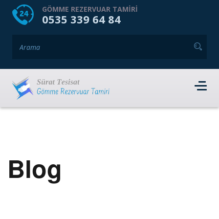
HOME
HAKKIMIZDA
GÖMME REZERVUAR TAMIRI
0535 339 64 84
GÖMME REZERVUAR MARKALARI
HIZMET VERDIĞIMIZ İLÇELER
İLETIŞIM
RANDEVU AL
Blog