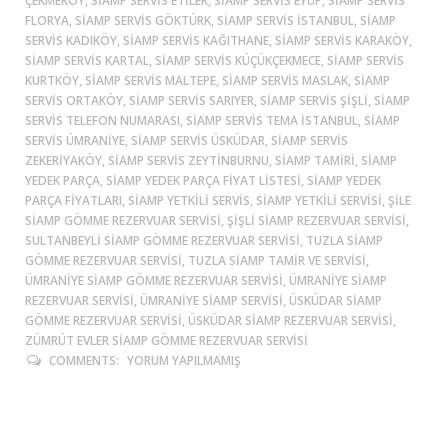
ÇEKMEKÖY, SIAMP SERVIS ETILER, SIAMP SERVIS EYÜP, SIAMP SERVIS
FLORYA, SIAMP SERVIS GÖKTÜRK, SIAMP SERVIS ISTANBUL, SIAMP
SERVIS KADIKÖY, SIAMP SERVIS KAĞITHANE, SIAMP SERVIS KARAKÖY,
SIAMP SERVIS KARTAL, SIAMP SERVIS KÜÇÜKÇEKMECE, SIAMP SERVIS
KURTKÖY, SIAMP SERVIS MALTEPE, SIAMP SERVIS MASLAK, SIAMP
SERVIS ORTAKÖY, SIAMP SERVIS SARIYER, SIAMP SERVIS ŞIŞLI, SIAMP
SERVIS TELEFON NUMARASI, SIAMP SERVIS TEMA ISTANBUL, SIAMP
SERVIS ÜMRANIYE, SIAMP SERVIS ÜSKÜDAR, SIAMP SERVIS
ZEKERIYAKÖY, SIAMP SERVIS ZEYTINBURNU, SIAMP TAMIRI, SIAMP
YEDEK PARÇA, SIAMP YEDEK PARÇA FIYAT LISTESI, SIAMP YEDEK
PARÇA FIYATLARI, SIAMP YETKILI SERVIS, SIAMP YETKILI SERVISI, ŞİLE
SIAMP GÖMME REZERVUAR SERVISI, ŞIŞLI SIAMP REZERVUAR SERVISI,
SULTANBEYLİ SIAMP GÖMME REZERVUAR SERVISI, TUZLA SIAMP
GÖMME REZERVUAR SERVISI, TUZLA SIAMP TAMIR VE SERVISI,
ÜMRANIYE SIAMP GÖMME REZERVUAR SERVISI, ÜMRANIYE SIAMP
REZERVUAR SERVISI, ÜMRANIYE SIAMP SERVISI, ÜSKÜDAR SIAMP
GÖMME REZERVUAR SERVISI, ÜSKÜDAR SIAMP REZERVUAR SERVISI,
ZÜMRÜT EVLER SIAMP GÖMME REZERVUAR SERVISI
COMMENTS:
YORUM YAPILMAMIŞ