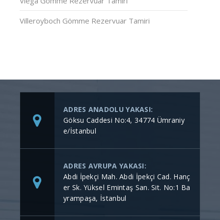
Viega Gömme Rezervuar Tamiri
Villeroyboch Gömme Rezervuar Tamiri
ADRES ANADOLU YAKASI:
Göksu Caddesi No:4, 34774 Ümraniy
e/İstanbul
ADRES AVRUPA YAKASI:
Abdi İpekçi Mah. Abdi İpekçi Cad. Hanç
er Sk. Yüksel Emintaş San. Sit. No:1 Ba
yrampaşa, İstanbul