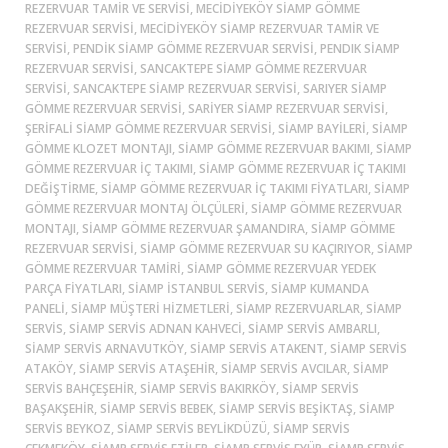
REZERVUAR TAMIR VE SERVISI, MECIDIYEKÖY SIAMP GÖMME
REZERVUAR SERVISI, MECIDIYEKÖY SIAMP REZERVUAR TAMIR VE
SERVISI, PENDIK SIAMP GÖMME REZERVUAR SERVISI, PENDIK SIAMP
REZERVUAR SERVISI, SANCAKTEPE SIAMP GÖMME REZERVUAR
SERVISI, SANCAKTEPE SIAMP REZERVUAR SERVISI, SARIYER SIAMP
GÖMME REZERVUAR SERVISI, SARIYER SIAMP REZERVUAR SERVISI,
ŞERIFALI SIAMP GÖMME REZERVUAR SERVISI, SIAMP BAYILERI, SIAMP
GÖMME KLOZET MONTAJI, SIAMP GÖMME REZERVUAR BAKIMI, SIAMP
GÖMME REZERVUAR İÇ TAKIMI, SIAMP GÖMME REZERVUAR İÇ TAKIMI
DEĞIŞTIRME, SIAMP GÖMME REZERVUAR İÇ TAKIMI FIYATLARI, SIAMP
GÖMME REZERVUAR MONTAJ ÖLÇÜLERI, SIAMP GÖMME REZERVUAR
MONTAJI, SIAMP GÖMME REZERVUAR ŞAMANDIRA, SIAMP GÖMME
REZERVUAR SERVISI, SIAMP GÖMME REZERVUAR SU KAÇIRIYOR, SIAMP
GÖMME REZERVUAR TAMIRI, SIAMP GÖMME REZERVUAR YEDEK
PARÇA FIYATLARI, SIAMP ISTANBUL SERVIS, SIAMP KUMANDA
PANELI, SIAMP MÜŞTERI HIZMETLERI, SIAMP REZERVUARLAR, SIAMP
SERVIS, SIAMP SERVIS ADNAN KAHVECI, SIAMP SERVIS AMBARLI,
SIAMP SERVIS ARNAVUTKÖY, SIAMP SERVIS ATAKENT, SIAMP SERVIS
ATAKÖY, SIAMP SERVIS ATAŞEHIR, SIAMP SERVIS AVCILAR, SIAMP
SERVIS BAHÇEŞEHIR, SIAMP SERVIS BAKIRKÖY, SIAMP SERVIS
BAŞAKŞEHIR, SIAMP SERVIS BEBEK, SIAMP SERVIS BEŞIKTAŞ, SIAMP
SERVIS BEYKOZ, SIAMP SERVIS BEYLIKDÜZÜ, SIAMP SERVIS