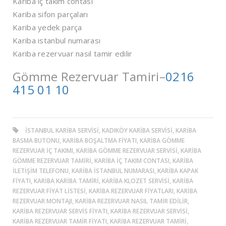
Kariba iç takım contası
Kariba sifon parçaları
Kariba yedek parça
Kariba istanbul numarası
Kariba rezervuar nasıl tamir edilir
Gömme Rezervuar Tamiri–
0216
415 01 10
ISTANBUL KARIBA SERVISI, KADIKÖY KARIBA SERVISI, KARIBA
BASMA BUTONU, KARIBA BOŞALTMA FIYATI, KARIBA GÖMME
REZERVUAR IÇ TAKIMI, KARIBA GÖMME REZERVUAR SERVISI, KARIBA
GÖMME REZERVUAR TAMIRI, KARIBA IÇ TAKIM CONTASI, KARIBA
ILETIŞIM TELEFONU, KARIBA ISTANBUL NUMARASI, KARIBA KAPAK
FIYATI, KARIBA KARIBA TAMIRI, KARIBA KLOZET SERVISI, KARIBA
REZERVUAR FIYAT LISTESI, KARIBA REZERVUAR FIYATLARI, KARIBA
REZERVUAR MONTAJI, KARIBA REZERVUAR NASIL TAMIR EDILIR,
KARIBA REZERVUAR SERVIS FIYATI, KARIBA REZERVUAR SERVISI,
KARIBA REZERVUAR TAMIR FIYATI, KARIBA REZERVUAR TAMIRI,