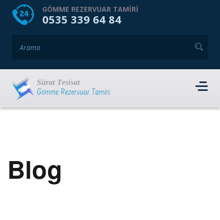
HOME
HAKKIMIZDA
GÖMME REZERVUAR TAMIRI
0535 339 64 84
GÖMME REZERVUAR MARKALARI
HIZMET VERDIĞIMIZ İLÇELER
İLETIŞIM
RANDEVU AL
Blog