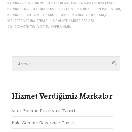
KARIBA REZERVUAR YEDEK PARÇALARI, KARIBA ŞAMANDIRA FIYATI,
KARIBA SERVIS, KARIBA SERVIS TELEFONU, KARIBA SIFON PARÇALARI,
KARIBA SIFON TAMIRI, KARIBA TAMIRI, KARIBA YEDEK PARÇA,
MALTEPE KARIBA SERVISI, ÜMRANIYE KARIBA SERVISI
COMMENTS:
YORUM YAPILMAMIŞ
Hizmet Verdiğimiz Markalar
Vitra Gömme Rezervuar Tamiri
Kale Gömme Rezervuar Tamiri