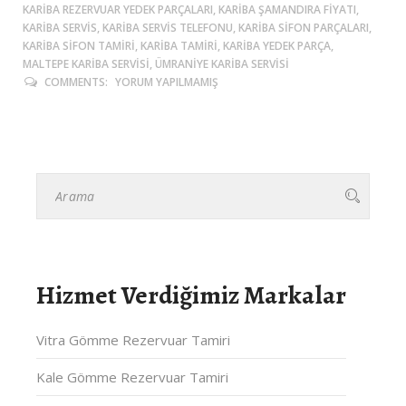
KARIBA REZERVUAR YEDEK PARÇALARI, KARIBA ŞAMANDIRA FIYATI,
KARIBA SERVIS, KARIBA SERVIS TELEFONU, KARIBA SIFON PARÇALARI,
KARIBA SIFON TAMIRI, KARIBA TAMIRI, KARIBA YEDEK PARÇA,
MALTEPE KARIBA SERVISI, ÜMRANIYE KARIBA SERVISI
COMMENTS:
YORUM YAPILMAMIŞ
Hizmet Verdiğimiz Markalar
Vitra Gömme Rezervuar Tamiri
Kale Gömme Rezervuar Tamiri