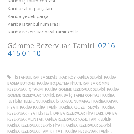
Kariba iç takım contası
Kariba sifon parçaları
Kariba yedek parça
Kariba istanbul numarası
Kariba rezervuar nasıl tamir edilir
Gömme Rezervuar Tamiri–
0216
415 01 10
ISTANBUL KARIBA SERVISI, KADIKÖY KARIBA SERVISI, KARIBA
BASMA BUTONU, KARIBA BOŞALTMA FIYATI, KARIBA GÖMME
REZERVUAR IÇ TAKIMI, KARIBA GÖMME REZERVUAR SERVISI, KARIBA
GÖMME REZERVUAR TAMIRI, KARIBA IÇ TAKIM CONTASI, KARIBA
ILETIŞIM TELEFONU, KARIBA ISTANBUL NUMARASI, KARIBA KAPAK
FIYATI, KARIBA KARIBA TAMIRI, KARIBA KLOZET SERVISI, KARIBA
REZERVUAR FIYAT LISTESI, KARIBA REZERVUAR FIYATLARI, KARIBA
REZERVUAR MONTAJI, KARIBA REZERVUAR NASIL TAMIR EDILIR,
KARIBA REZERVUAR SERVIS FIYATI, KARIBA REZERVUAR SERVISI,
KARIBA REZERVUAR TAMIR FIYATI, KARIBA REZERVUAR TAMIRI,