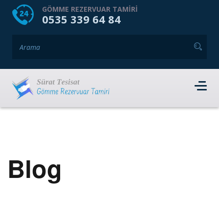
HOME
HAKKIMIZDA
GÖMME REZERVUAR TAMIRI
0535 339 64 84
GÖMME REZERVUAR MARKALARI
HIZMET VERDIĞIMIZ İLÇELER
İLETIŞIM
RANDEVU AL
Blog