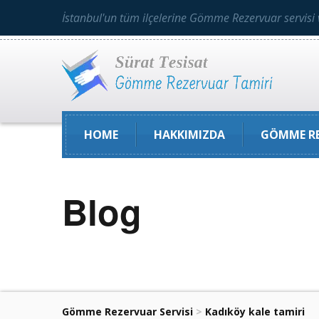
İstanbul'un tüm ilçelerine Gömme Rezervuar servisi 
HOME
HAKKIMIZDA
GÖMME RE
Blog
Gömme Rezervuar Servisi
>
Kadıköy kale tamiri