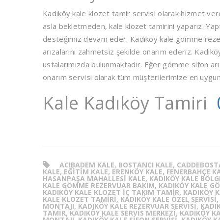
Kadıköy kale klozet tamir servisi olarak hizmet veren
asla bekletmeden, kale klozet tamirini yaparız. Yap
desteğimiz devam eder. Kadıköy kale gömme rezerv
arızalarını zahmetsiz şekilde onarım ederiz. Kadık
ustalarımızda bulunmaktadır. Eğer gömme sifon arıza
onarım servisi olarak tüm müşterilerimize en uygun 
Kale Kadıköy Tamiri
ACIBADEM KALE, BOSTANCI KALE, CADDEBOST
KALE, EĞITIM KALE, ERENKÖY KALE, FENERBAHÇE KA
HASANPAŞA MAHALLESI KALE, KADIKÖY KALE BÖLGE
KALE GÖMME REZERVUAR BAKIM, KADIKÖY KALE GÖ
KADIKÖY KALE KLOZET IÇ TAKIM TAMIR, KADIKÖY K
KALE KLOZET TAMIRI, KADIKÖY KALE ÖZEL SERVISI
MONTAJI, KADIKÖY KALE REZERVUAR SERVISI, KADI
TAMIR, KADIKÖY KALE SERVIS MERKEZI, KADIKÖY KA
MONTAJI, KADIKÖY KALE SIFON SERVISI, KADIKÖY K