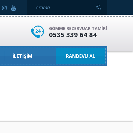
GÖMME REZERVUAR TAMIRI
0535 339 64 84
İLETIŞIM
RANDEVU AL