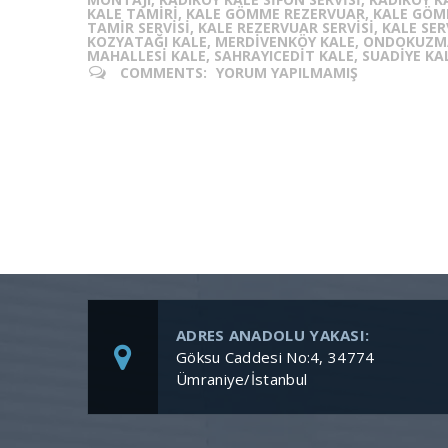
KALE TAMIRI, KALE GÖMME REZERVUAR, KALE GÖMM
TAMIR SERVISI, KALE REZERVUAR SERVISI, KALE SER
KOZYATAĞI KALE, MERDIVENKÖY KALE, ONDOKUZM
MAHALLESI KALE, SAHRAYICEDIT KALE, SUADIYE K
COMMENTS:
YORUM YAPILMAMIŞ
ADRES ANADOLU YAKASI:
Göksu Caddesi No:4, 34774
Ümraniye/İstanbul