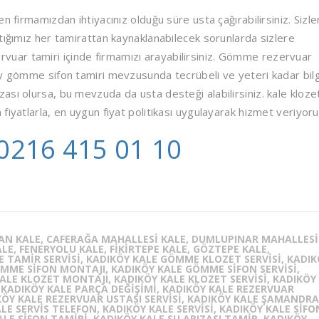
 firmamızdan ihtiyacınız olduğu süre usta çağırabilirsiniz. Sizle
tığımız her tamirattan kaynaklanabilecek sorunlarda sizlere
uar tamiri içinde firmamızı arayabilirsiniz. Gömme rezervuar
öy gömme sifon tamiri mevzusunda tecrübeli ve yeteri kadar bilgi
sı olursa, bu mevzuda da usta desteği alabilirsiniz. kale kloze
fiyatlarla, en uygun fiyat politikası uygulayarak hizmet veriyoru
0216 415 01 10
AN KALE, CAFERAĞA MAHALLESI KALE, DUMLUPINAR MAHALLESI
LE, FENERYOLU KALE, FIKIRTEPE KALE, GÖZTEPE KALE,
 TAMIR SERVISI, KADIKÖY KALE GÖMME KLOZET SERVISI, KADIK
MME SIFON MONTAJI, KADIKÖY KALE GÖMME SIFON SERVISI,
ALE KLOZET MONTAJI, KADIKÖY KALE KLOZET SERVISI, KADIKÖY
, KADIKÖY KALE PARÇA DEĞIŞIMI, KADIKÖY KALE REZERVUAR
KÖY KALE REZERVUAR USTASI SERVISI, KADIKÖY KALE ŞAMANDRA
LE SERVIS TELEFON, KADIKÖY KALE SERVISI, KADIKÖY KALE SIFO
ALE SIFON TAMIRI, KADIKÖY KALE SU ARIZASI TAMIR, KADIKÖY