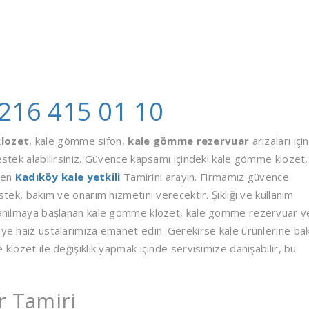
216 415 01 10
lozet
, kale gömme sifon,
kale gömme rezervuar
arızaları için
destek alabilirsiniz. Güvence kapsamı içindeki kale gömme klozet,
fen
Kadıköy kale yetkili
Tamirini arayın. Firmamız güvence
stek, bakım ve onarım hizmetini verecektir. Şıklığı ve kullanım
ullanılmaya başlanan kale gömme klozet, kale gömme rezervuar v
iye haiz ustalarımıza emanet edin. Gerekirse kale ürünlerine ba
 klozet ile değişiklik yapmak içinde servisimize danışabilir, bu
r Tamiri