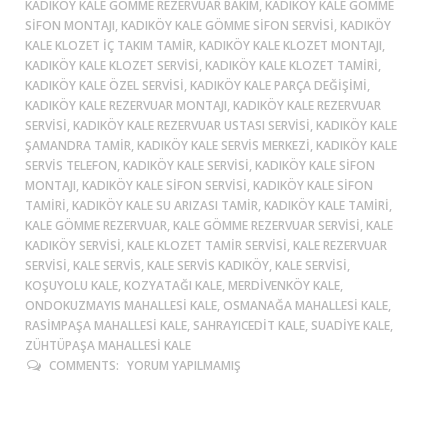
KADIKÖY KALE GÖMME REZERVUAR BAKIM, KADIKÖY KALE GÖMME
SIFON MONTAJI, KADIKÖY KALE GÖMME SIFON SERVISI, KADIKÖY
KALE KLOZET IÇ TAKIM TAMIR, KADIKÖY KALE KLOZET MONTAJI,
KADIKÖY KALE KLOZET SERVISI, KADIKÖY KALE KLOZET TAMIRI,
KADIKÖY KALE ÖZEL SERVISI, KADIKÖY KALE PARÇA DEĞIŞIMI,
KADIKÖY KALE REZERVUAR MONTAJI, KADIKÖY KALE REZERVUAR
SERVISI, KADIKÖY KALE REZERVUAR USTASI SERVISI, KADIKÖY KALE
ŞAMANDRA TAMIR, KADIKÖY KALE SERVIS MERKEZI, KADIKÖY KALE
SERVIS TELEFON, KADIKÖY KALE SERVISI, KADIKÖY KALE SIFON
MONTAJI, KADIKÖY KALE SIFON SERVISI, KADIKÖY KALE SIFON
TAMIRI, KADIKÖY KALE SU ARIZASI TAMIR, KADIKÖY KALE TAMIRI,
KALE GÖMME REZERVUAR, KALE GÖMME REZERVUAR SERVISI, KALE
KADIKÖY SERVISI, KALE KLOZET TAMIR SERVISI, KALE REZERVUAR
SERVISI, KALE SERVIS, KALE SERVIS KADIKÖY, KALE SERVISI,
KOŞUYOLU KALE, KOZYATAĞI KALE, MERDIVENKÖY KALE,
ONDOKUZMAYIS MAHALLESI KALE, OSMANAĞA MAHALLESI KALE,
RASIMPAŞA MAHALLESI KALE, SAHRAYICEDIT KALE, SUADIYE KALE,
ZÜHTÜPAŞA MAHALLESI KALE
COMMENTS:
YORUM YAPILMAMIŞ