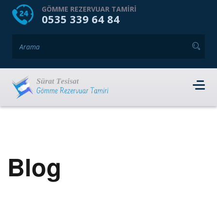
HOME
HAKKIMIZDA
GÖMME REZERVUAR TAMIRI
0535 339 64 84
GÖMME REZERVUAR MARKALARI
HIZMET VERDIĞIMIZ İLÇELER
İLETIŞIM
RANDEVU AL
Blog