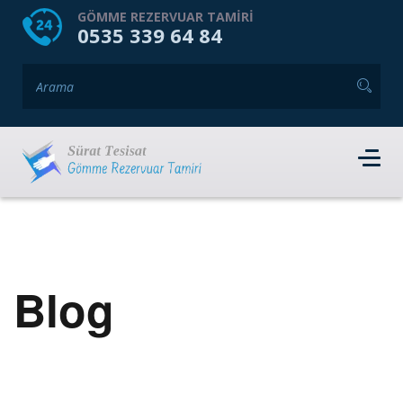
HOME
HAKKIMIZDA
GÖMME REZERVUAR TAMIRI
0535 339 64 84
GÖMME REZERVUAR MARKALARI
HIZMET VERDIĞIMIZ İLÇELER
İLETIŞIM
RANDEVU AL
Blog