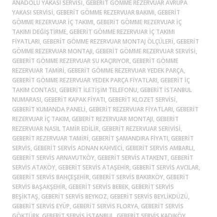
ANADOLU YAKASI SERVISI, GEBERIT GÖMME REZERVUAR AVRUPA
YAKASI SERVISI, GEBERIT GÖMME REZERVUAR BAKIMI, GEBERIT
GÖMME REZERVUAR IÇ TAKIMI, GEBERIT GÖMME REZERVUAR İÇ
TAKIMI DEĞIŞTIRME, GEBERIT GÖMME REZERVUAR İÇ TAKIMI
FIYATLARI, GEBERIT GÖMME REZERVUAR MONTAJ ÖLÇÜLERI, GEBERIT
GÖMME REZERVUAR MONTAJI, GEBERIT GÖMME REZERVUAR SERVISI,
GEBERIT GÖMME REZERVUAR SU KAÇIRIYOR, GEBERIT GÖMME
REZERVUAR TAMIRI, GEBERIT GÖMME REZERVUAR YEDEK PARÇA,
GEBERIT GÖMME REZERVUAR YEDEK PARÇA FIYATLARI, GEBERIT IÇ
TAKIM CONTASI, GEBERIT ILETIŞIM TELEFONU, GEBERIT ISTANBUL
NUMARASI, GEBERIT KAPAK FIYATI, GEBERIT KLOZET SERVISI,
GEBERIT KUMANDA PANELI, GEBERIT REZERVUAR FIYATLARI, GEBERIT
REZERVUAR IÇ TAKIM, GEBERIT REZERVUAR MONTAJI, GEBERIT
REZERVUAR NASIL TAMIR EDILIR, GEBERIT REZERVUAR SERIVISI,
GEBERIT REZERVUAR TAMIRI, GEBERIT ŞAMANDIRA FIYATI, GEBERIT
SERVIS, GEBERIT SERVIS ADNAN KAHVECI, GEBERIT SERVIS AMBARLI,
GEBERIT SERVIS ARNAVUTKÖY, GEBERIT SERVIS ATAKENT, GEBERIT
SERVIS ATAKÖY, GEBERIT SERVIS ATAŞEHIR, GEBERIT SERVIS AVCILAR,
GEBERIT SERVIS BAHÇEŞEHIR, GEBERIT SERVIS BAKIRKÖY, GEBERIT
SERVIS BAŞAKŞEHIR, GEBERIT SERVIS BEBEK, GEBERIT SERVIS
BEŞIKTAŞ, GEBERIT SERVIS BEYKOZ, GEBERIT SERVIS BEYLIKDÜZÜ,
GEBERIT SERVIS EYÜP, GEBERIT SERVIS FLORYA, GEBERIT SERVIS
GÖKTÜRK, GEBERIT SERVIS ISTANBUL, GEBERIT SERVIS KADIKÖY,