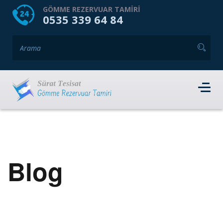
HOME
HAKKIMIZDA
GÖMME REZERVUAR TAMIRI
0535 339 64 84
GÖMME REZERVUAR MARKALARI
HIZMET VERDIĞIMIZ İLÇELER
İLETIŞIM
RANDEVU AL
Blog