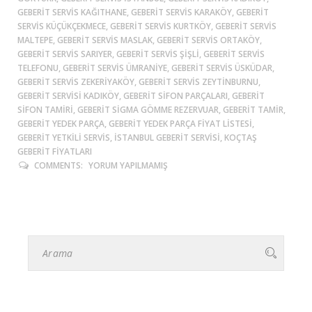
GEBERIT SERVIS KAĞITHANE, GEBERIT SERVIS KARAKÖY, GEBERIT
SERVIS KÜÇÜKÇEKMECE, GEBERIT SERVIS KURTKÖY, GEBERIT SERVIS
MALTEPE, GEBERIT SERVIS MASLAK, GEBERIT SERVIS ORTAKÖY,
GEBERIT SERVIS SARIYER, GEBERIT SERVIS ŞIŞLI, GEBERIT SERVIS
TELEFONU, GEBERIT SERVIS ÜMRANIYE, GEBERIT SERVIS ÜSKÜDAR,
GEBERIT SERVIS ZEKERIYAKÖY, GEBERIT SERVIS ZEYTINBURNU,
GEBERIT SERVISI KADIKÖY, GEBERIT SIFON PARÇALARI, GEBERIT
SIFON TAMIRI, GEBERIT SIGMA GÖMME REZERVUAR, GEBERIT TAMIR,
GEBERIT YEDEK PARÇA, GEBERIT YEDEK PARÇA FIYAT LISTESI,
GEBERIT YETKILI SERVIS, ISTANBUL GEBERIT SERVISI, KOÇTAŞ
GEBERIT FIYATLARI
COMMENTS:
YORUM YAPILMAMIŞ