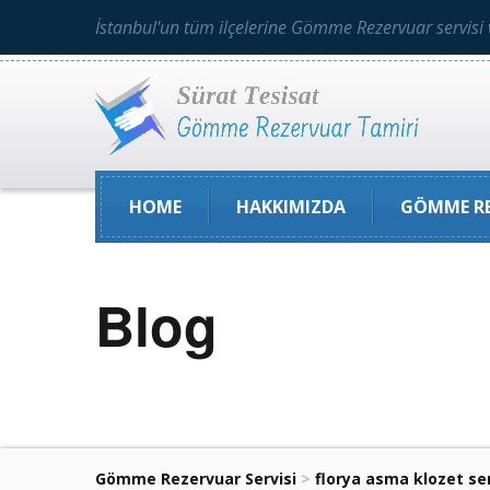
İstanbul'un tüm ilçelerine Gömme Rezervuar servisi 
HOME
HAKKIMIZDA
GÖMME RE
Blog
Gömme Rezervuar Servisi
>
florya asma klozet ser