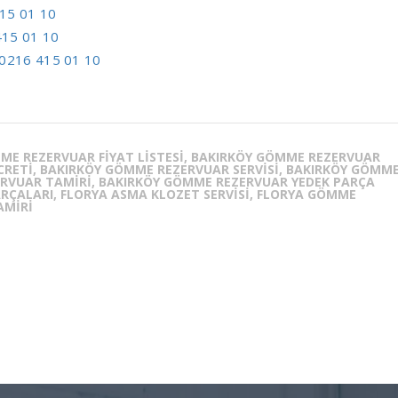
15 01 10
415 01 10
0216 415 01 10
ME REZERVUAR FIYAT LISTESI, BAKIRKÖY GÖMME REZERVUAR
CRETI, BAKIRKÖY GÖMME REZERVUAR SERVISI, BAKIRKÖY GÖMM
ERVUAR TAMIRI, BAKIRKÖY GÖMME REZERVUAR YEDEK PARÇA
RÇALARI, FLORYA ASMA KLOZET SERVISI, FLORYA GÖMME
AMIRI