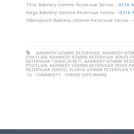
Tece Bakırköy Gömme Rezervuar Servisi –
0216 4
Viega Bakırköy Gömme Rezervuar Servisi –
0216 
Villeroyboch Bakırköy Gömme Rezervuar Servisi –
BAKIRKÖY GÖMME REZERVUAR, BAKIRKÖY GÖM
FIYATLARI, BAKIRKÖY GÖMME REZERVUAR SERVIS Ü
REZERVUAR TAMIR ÜCRETI, BAKIRKÖY GÖMME REZ
FIYATLARI, BAKIRKÖY GÖMME REZERVUAR YEDEK PA
REZERVUAR SERVISI, FLORYA GÖMME REZERVUAR T
COMMENTS:
YORUM YAPILMAMIŞ