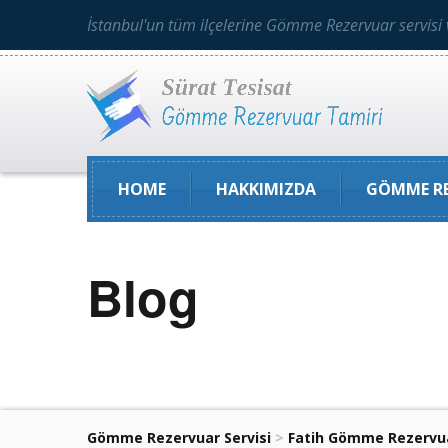
İstanbul'un tüm ilçelerine Gömme Rezervuar servisi 
HOME
HAKKIMIZDA
GÖMME RE
Blog
Gömme Rezervuar Servisi
>
Fatih Gömme Rezervu