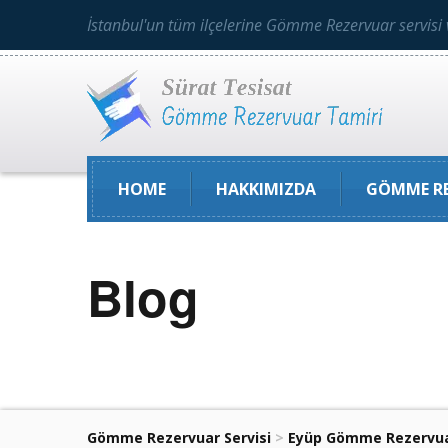
İstanbul'un tüm ilçelerine Gömme Rezervuar servisi 
HOME
HAKKIMIZDA
GÖMME RE
Blog
Gömme Rezervuar Servisi
>
Eyüp Gömme Rezervua