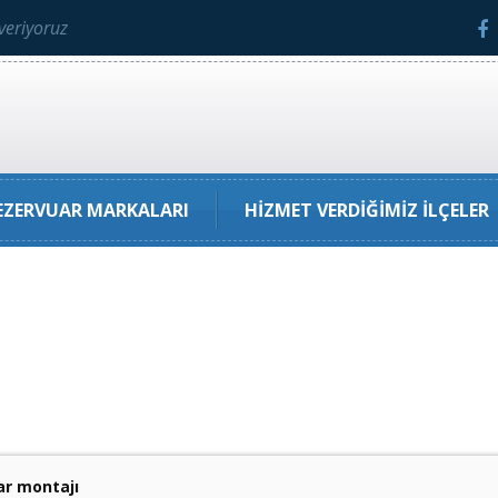
veriyoruz
ZERVUAR MARKALARI
HIZMET VERDIĞIMIZ İLÇELER
r montajı