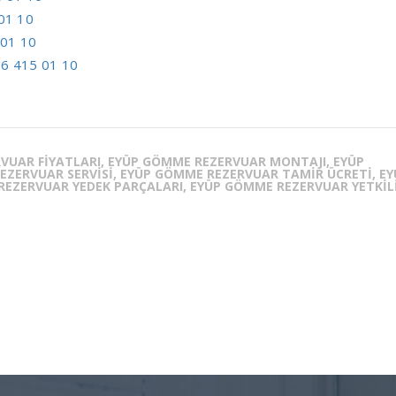
01 10
 01 10
6 415 01 10
VUAR FIYATLARI, EYÜP GÖMME REZERVUAR MONTAJI, EYÜP
EZERVUAR SERVISI, EYÜP GÖMME REZERVUAR TAMIR ÜCRETI, EY
REZERVUAR YEDEK PARÇALARI, EYÜP GÖMME REZERVUAR YETKIL