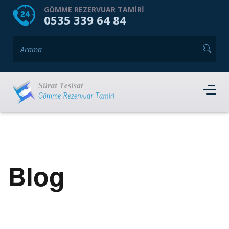
HOME
HAKKIMIZDA
GÖMME REZERVUAR TAMIRI
0535 339 64 84
GÖMME REZERVUAR MARKALARI
HIZMET VERDIĞIMIZ İLÇELER
İLETIŞIM
RANDEVU AL
Blog