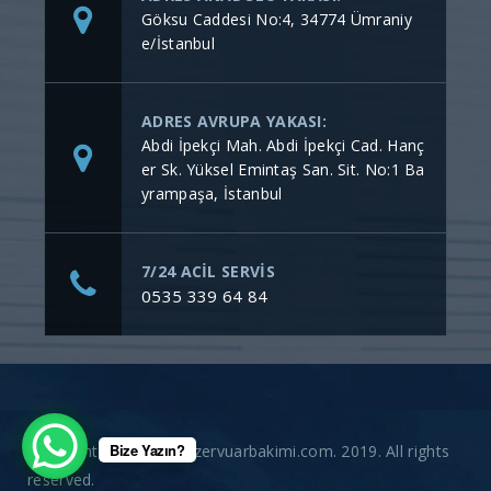
Göksu Caddesi No:4, 34774 Ümraniy
e/İstanbul
ADRES AVRUPA YAKASI:
Abdi İpekçi Mah. Abdi İpekçi Cad. Hanç
er Sk. Yüksel Emintaş San. Sit. No:1 Ba
yrampaşa, İstanbul
7/24 ACİL SERVİS
0535 339 64 84
Bize Yazın?
Copyright © gommerezervuarbakimi.com. 2019. All rights
reserved.