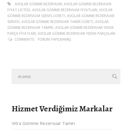
AVCILAR GÖMME REZERVUAR, AVCILAR GÖMME REZERVUAR
FIYAT LISTESI, AVCILAR GÖMME REZERVUAR FIYATLARI, AVCILAR
GÖMME REZERVUAR SERVIS ÜCRETI, AVCILAR GÖMME REZERVUAR
SERVISI, AVCILAR GÖMME REZERVUAR TAMIR ÜCRETI, AVCILAR
GÖMME REZERVUAR TAMIRI, AVCILAR GÖMME REZERVUAR YEDEK
PARÇA FIYATLARI, AVCILAR GÖMME REZERVUAR YEDEK PARÇALARI
COMMENTS:
YORUM YAPILMAMIŞ
Hizmet Verdiğimiz Markalar
Vitra Gömme Rezervuar Tamiri