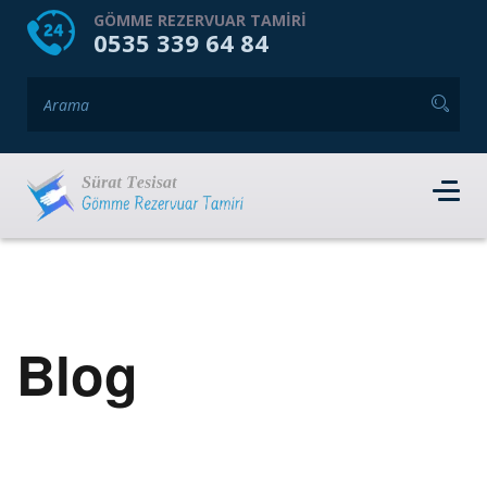
HOME
HAKKIMIZDA
GÖMME REZERVUAR TAMIRI
0535 339 64 84
GÖMME REZERVUAR MARKALARI
HIZMET VERDIĞIMIZ İLÇELER
İLETIŞIM
RANDEVU AL
Blog