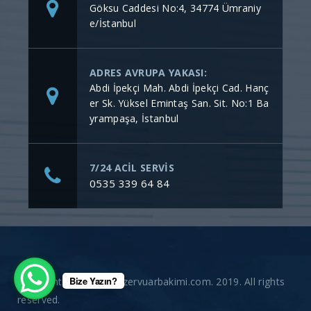
Göksu Caddesi No:4, 34774 Ümraniy
e/İstanbul
ADRES AVRUPA YAKASI:
Abdi İpekçi Mah. Abdi İpekçi Cad. Hanç
er Sk. Yüksel Emintaş San. Sit. No:1 Ba
yrampaşa, İstanbul
7/24 ACİL SERVİS
0535 339 64 84
Bize Yazın?
Copyright © gommerezervuarbakimi.com. 2019. All rights
reserved.