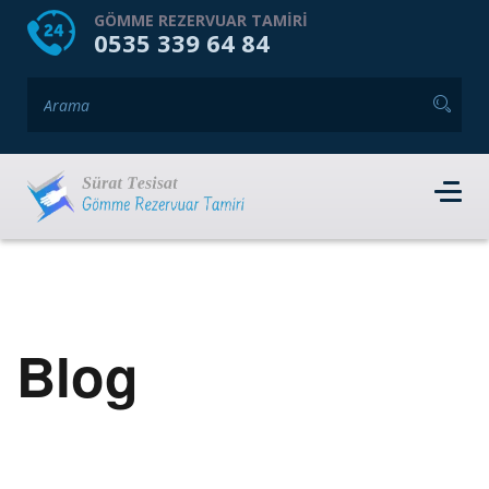
HOME
HAKKIMIZDA
GÖMME REZERVUAR TAMIRI
0535 339 64 84
GÖMME REZERVUAR MARKALARI
HIZMET VERDIĞIMIZ İLÇELER
İLETIŞIM
RANDEVU AL
Blog