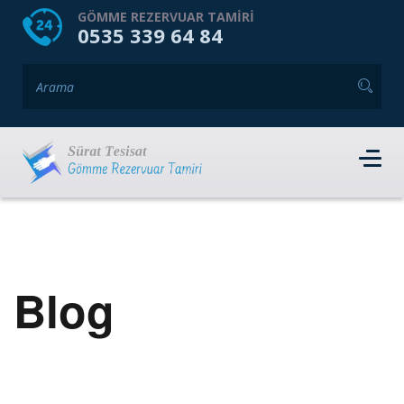
HOME
HAKKIMIZDA
GÖMME REZERVUAR TAMIRI
0535 339 64 84
GÖMME REZERVUAR MARKALARI
HIZMET VERDIĞIMIZ İLÇELER
İLETIŞIM
RANDEVU AL
Blog