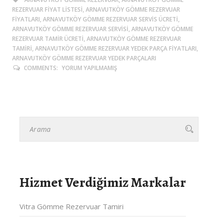
REZERVUAR FIYAT LISTESI, ARNAVUTKÖY GÖMME REZERVUAR
FIYATLARI, ARNAVUTKÖY GÖMME REZERVUAR SERVIS ÜCRETI,
ARNAVUTKÖY GÖMME REZERVUAR SERVISI, ARNAVUTKÖY GÖMME
REZERVUAR TAMIR ÜCRETI, ARNAVUTKÖY GÖMME REZERVUAR
TAMIRI, ARNAVUTKÖY GÖMME REZERVUAR YEDEK PARÇA FIYATLARI,
ARNAVUTKÖY GÖMME REZERVUAR YEDEK PARÇALARI
COMMENTS:
YORUM YAPILMAMIŞ
Hizmet Verdiğimiz Markalar
Vitra Gömme Rezervuar Tamiri