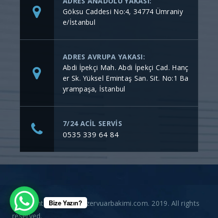
ADRES ANADOLU YAKASI:
Göksu Caddesi No:4, 34774 Ümraniy
e/İstanbul
ADRES AVRUPA YAKASI:
Abdi İpekçi Mah. Abdi İpekçi Cad. Hanç
er Sk. Yüksel Emintaş San. Sit. No:1 Ba
yrampaşa, İstanbul
7/24 ACİL SERVİS
0535 339 64 84
Bize Yazın?
Copyright © gommerezervuarbakimi.com. 2019. All rights
reserved.