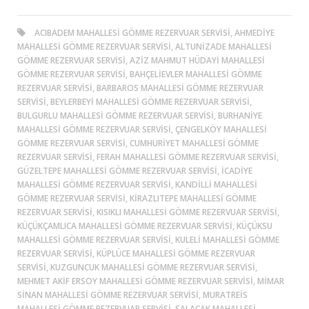
ACIBADEM MAHALLESI GÖMME REZERVUAR SERVISI, AHMEDIYE
MAHALLESI GÖMME REZERVUAR SERVISI, ALTUNIZADE MAHALLESI
GÖMME REZERVUAR SERVISI, AZIZ MAHMUT HÜDAYI MAHALLESI
GÖMME REZERVUAR SERVISI, BAHÇELIEVLER MAHALLESI GÖMME
REZERVUAR SERVISI, BARBAROS MAHALLESI GÖMME REZERVUAR
SERVISI, BEYLERBEYI MAHALLESI GÖMME REZERVUAR SERVISI,
BULGURLU MAHALLESI GÖMME REZERVUAR SERVISI, BURHANIYE
MAHALLESI GÖMME REZERVUAR SERVISI, ÇENGELKÖY MAHALLESI
GÖMME REZERVUAR SERVISI, CUMHURIYET MAHALLESI GÖMME
REZERVUAR SERVISI, FERAH MAHALLESI GÖMME REZERVUAR SERVISI,
GÜZELTEPE MAHALLESI GÖMME REZERVUAR SERVISI, İCADIYE
MAHALLESI GÖMME REZERVUAR SERVISI, KANDILLI MAHALLESI
GÖMME REZERVUAR SERVISI, KIRAZLITEPE MAHALLESI GÖMME
REZERVUAR SERVISI, KISIKLI MAHALLESI GÖMME REZERVUAR SERVISI,
KÜÇÜKÇAMLICA MAHALLESI GÖMME REZERVUAR SERVISI, KÜÇÜKSU
MAHALLESI GÖMME REZERVUAR SERVISI, KULELI MAHALLESI GÖMME
REZERVUAR SERVISI, KÜPLÜCE MAHALLESI GÖMME REZERVUAR
SERVISI, KUZGUNCUK MAHALLESI GÖMME REZERVUAR SERVISI,
MEHMET AKIF ERSOY MAHALLESI GÖMME REZERVUAR SERVISI, MIMAR
SINAN MAHALLESI GÖMME REZERVUAR SERVISI, MURATREIS
MAHALLESI GÖMME REZERVUAR SERVISI, SALACAK MAHALLESI