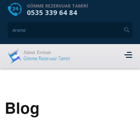
HOME
HAKKIMIZDA
GÖMME REZERVUAR TAMIRI
0535 339 64 84
GÖMME REZERVUAR MARKALARI
HIZMET VERDIĞIMIZ İLÇELER
İLETIŞIM
RANDEVU AL
Blog