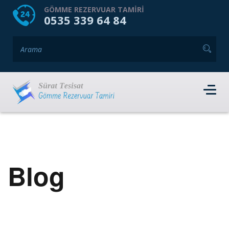
HOME
HAKKIMIZDA
GÖMME REZERVUAR TAMIRI
0535 339 64 84
GÖMME REZERVUAR MARKALARI
HIZMET VERDIĞIMIZ İLÇELER
İLETIŞIM
RANDEVU AL
Blog