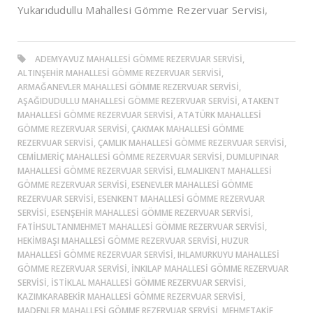
Yukarıdudullu Mahallesi Gömme Rezervuar Servisi,
ADEMYAVUZ MAHALLESI GÖMME REZERVUAR SERVISI,
ALTINŞEHIR MAHALLESI GÖMME REZERVUAR SERVISI,
ARMAĞANEVLER MAHALLESI GÖMME REZERVUAR SERVISI,
AŞAĞIDUDULLU MAHALLESI GÖMME REZERVUAR SERVISI, ATAKENT
MAHALLESI GÖMME REZERVUAR SERVISI, ATATÜRK MAHALLESI
GÖMME REZERVUAR SERVISI, ÇAKMAK MAHALLESI GÖMME
REZERVUAR SERVISI, ÇAMLIK MAHALLESI GÖMME REZERVUAR SERVISI,
CEMILMERIÇ MAHALLESI GÖMME REZERVUAR SERVISI, DUMLUPINAR
MAHALLESI GÖMME REZERVUAR SERVISI, ELMALIKENT MAHALLESI
GÖMME REZERVUAR SERVISI, ESENEVLER MAHALLESI GÖMME
REZERVUAR SERVISI, ESENKENT MAHALLESI GÖMME REZERVUAR
SERVISI, ESENŞEHIR MAHALLESI GÖMME REZERVUAR SERVISI,
FATIHSULTANMEHMET MAHALLESI GÖMME REZERVUAR SERVISI,
HEKIMBAŞI MAHALLESI GÖMME REZERVUAR SERVISI, HUZUR
MAHALLESI GÖMME REZERVUAR SERVISI, IHLAMURKUYU MAHALLESI
GÖMME REZERVUAR SERVISI, İNKILAP MAHALLESI GÖMME REZERVUAR
SERVISI, İSTIKLAL MAHALLESI GÖMME REZERVUAR SERVISI,
KAZIMKARABEKIR MAHALLESI GÖMME REZERVUAR SERVISI,
MADENLER MAHALLESI GÖMME REZERVUAR SERVISI, MEHMETAKIF