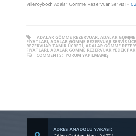
Villeroyboch Adalar Gömme Rezervuar Servisi –
02
ADALAR GÖMME REZERVUAR, ADALAR GÖMME R
FIYATLARI, ADALAR GÖMME REZERVUAR SERVIS ÜC
REZERVUAR TAMIR ÜCRETI, ADALAR GÖMME REZER
FIYATLARI, ADALAR GÖMME REZERVUAR YEDEK PAR
COMMENTS:
YORUM YAPILMAMIŞ
ADRES ANADOLU YAKASI:
Göksu Caddesi No:4, 34774