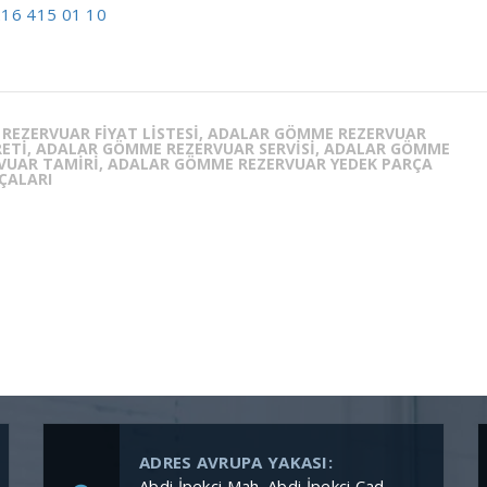
16 415 01 10
EZERVUAR FIYAT LISTESI, ADALAR GÖMME REZERVUAR
RETI, ADALAR GÖMME REZERVUAR SERVISI, ADALAR GÖMME
VUAR TAMIRI, ADALAR GÖMME REZERVUAR YEDEK PARÇA
ÇALARI
ADRES AVRUPA YAKASI:
Abdi İpekçi Mah. Abdi İpekçi Cad.