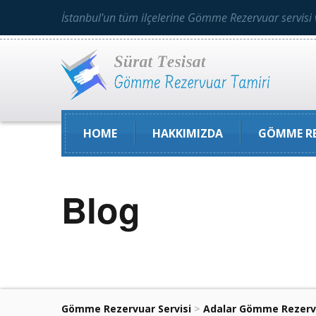
İstanbul'un tüm ilçelerine Gömme Rezervuar servisi 
HOME
HAKKIMIZDA
GÖMME RE
Blog
Gömme Rezervuar Servisi
>
Adalar Gömme Rezervu