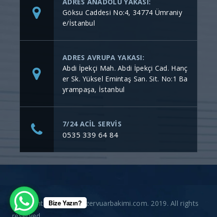
ADRES ANADOLU YAKASI:
Göksu Caddesi No:4, 34774 Ümraniy
e/İstanbul
ADRES AVRUPA YAKASI:
Abdi İpekçi Mah. Abdi İpekçi Cad. Hanç
er Sk. Yüksel Emintaş San. Sit. No:1 Ba
yrampaşa, İstanbul
7/24 ACİL SERVİS
0535 339 64 84
Bize Yazın?
Copyright © gommerezervuarbakimi.com. 2019. All rights
reserved.