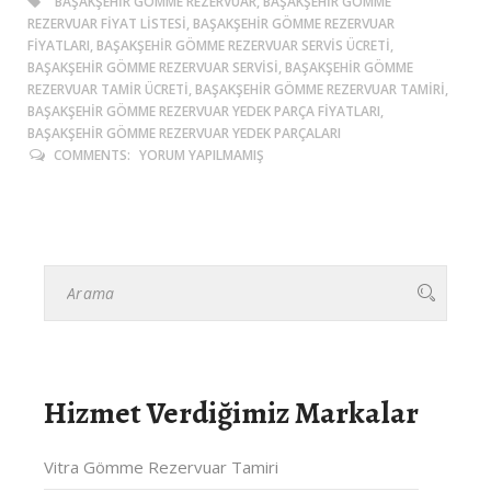
BAŞAKŞEHIR GÖMME REZERVUAR, BAŞAKŞEHIR GÖMME
REZERVUAR FIYAT LISTESI, BAŞAKŞEHIR GÖMME REZERVUAR
FIYATLARI, BAŞAKŞEHIR GÖMME REZERVUAR SERVIS ÜCRETI,
BAŞAKŞEHIR GÖMME REZERVUAR SERVISI, BAŞAKŞEHIR GÖMME
REZERVUAR TAMIR ÜCRETI, BAŞAKŞEHIR GÖMME REZERVUAR TAMIRI,
BAŞAKŞEHIR GÖMME REZERVUAR YEDEK PARÇA FIYATLARI,
BAŞAKŞEHIR GÖMME REZERVUAR YEDEK PARÇALARI
COMMENTS:
YORUM YAPILMAMIŞ
Hizmet Verdiğimiz Markalar
Vitra Gömme Rezervuar Tamiri