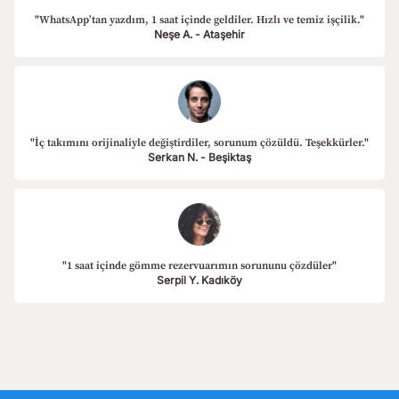
"WhatsApp’tan yazdım, 1 saat içinde geldiler. Hızlı ve temiz işçilik."
Neşe A. - Ataşehir
"İç takımını orijinaliyle değiştirdiler, sorunum çözüldü. Teşekkürler."
Serkan N. - Beşiktaş
"1 saat içinde gömme rezervuarımın sorununu çözdüler"
Serpil Y. Kadıköy